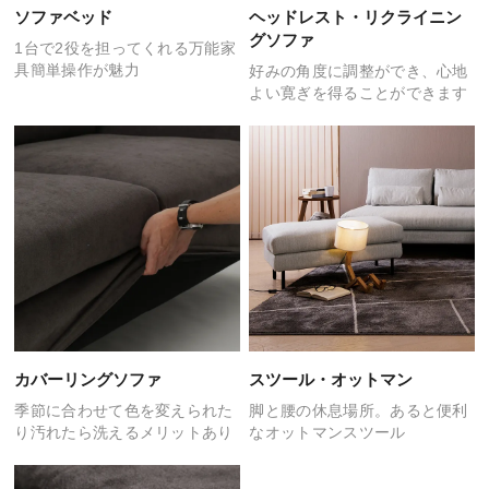
ソファベッド
ヘッドレスト・リクライニン
グソファ
1台で2役を担ってくれる
万能家
具簡単操作が魅力
好みの角度に調整ができ、
心地
よい寛ぎを得ることができます
カバーリングソファ
スツール・オットマン
季節に合わせて色を変えられた
脚と腰の休息場所。
あると便利
り
汚れたら洗えるメリットあり
なオットマンスツール