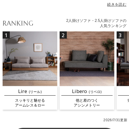
スにも置きやすく、自然と距離が近くなるので会話も弾みます。幅
続きを読む
180cm前後の2.5人掛けソファなら、2人でもゆったり座れて、リ
ラックスした時間を楽しめます。デザインはモダン、北欧、ナチュ
2人掛けソファ・2.5人掛けソファの
RANKING
ラルなど幅広いインテリアに馴染むシンプルなスタイルをご用意。
人気ランキング
圧迫感を抑えたロータイプや、ヘッドレストでハイバックになるタ
1
2
3
イプなど選択肢も豊富。人気のアームレスタイプなら、座面すべて
をくつろぎスペースとして使えるので、コンパクトでも横になって
リラックスできます。素材は、肌触りのよいファブリックやお手入
れしやすいレザーなどから選べます。カラーはホワイト・ブラッ
ク・グレーの落ち着いた定番色に加え、グリーン・レッド・イエロ
ーなどアクセントになるカラーも展開。カバーリング仕様ならカバ
ーを取り外して洗えるので、いつでも清潔で快適な座り心地をキー
プできます。クラスティーナ厳選のラインナップから、あなたにぴ
ったりの2人掛け・2.5人掛けソファを見つけてみませんか。
Lire
Libero
(リール)
(リベロ)
スッキリと魅せる
他と差のつく
アームレス＆ロー
アシンメトリー
2026/7/31更新