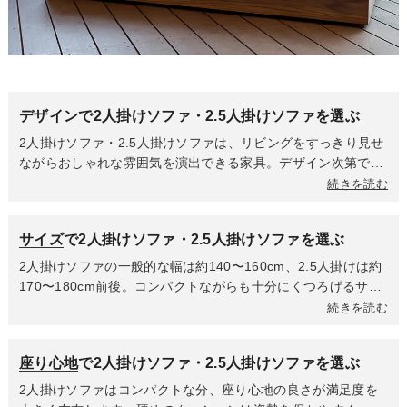
デザイン
で2人掛けソファ・2.5人掛けソファを選ぶ
2人掛けソファ・2.5人掛けソファは、リビングをすっきり見せ
ながらおしゃれな雰囲気を演出できる家具。デザイン次第で空
間の印象が大きく変わります。直線的でシンプルなフォルムは
続きを読む
モダンインテリアと好相性で、スタイリッシュな印象に。一方
で、丸みのあるフォルムや木脚デザインのソファはナチュラル
サイズ
で2人掛けソファ・2.5人掛けソファを選ぶ
や北欧テイストの空間に柔らかさをプラスしてくれます。ま
た、座面クッションが一体型のタイプはすっきりとした見た目
2人掛けソファの一般的な幅は約140〜160cm、2.5人掛けは約
でリビングを広く見せたい方におすすめ。分割タイプは個々の
170〜180cm前後。コンパクトながらも十分にくつろげるサイ
スペースを確保しやすく、座る人数に合わせて使い分けができ
ズ感で、限られたスペースのリビングやワンルームにも取り入
続きを読む
ます。脚の高さや素材によっても印象が変わるため、床材やテ
れやすいのが魅力です。2人で並んで座ったり、1人でゆったり
ーブルとの調和を意識すると、より洗練された空間に仕上がり
横になったりとシーンに合わせた使い方ができます。購入前に
座り心地
で2人掛けソファ・2.5人掛けソファを選ぶ
ます。
はお部屋の広さや動線を確認し、快適に配置できるかをチェッ
クしましょう。搬入経路も事前に把握しておくと安心です。
2人掛けソファはコンパクトな分、座り心地の良さが満足度を