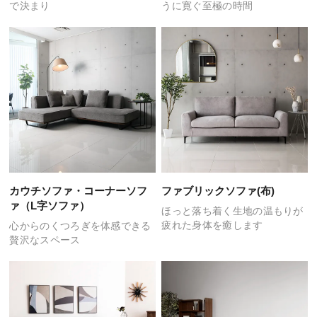
で決まり
うに
寛ぐ至極の時間
カウチソファ・
コーナーソフ
ファブリックソファ(布)
ァ（L字ソファ）
ほっと落ち着く生地の温もりが
疲れた身体を癒します
心からのくつろぎを体感できる
贅沢なスペース