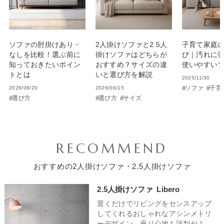
ソファの肘掛けあり・
2人掛けソファと2.5人
子育て家庭
なしを比較！選ぶ前に
掛けソファはどちらが
び｜汚れに
知っておきたいポイン
おすすめ？サイズの違
使いやすい
トとは
いと選び方を解説
2025/11/30
ソファ
子育
2026/06/20
2026/06/15
選び方
選び方
サイズ
RECOMMEND
おすすめの2人掛けソファ・2.5人掛けソファ
2.5人掛けソファ
Libero
置くだけでリビングをセンスアップ
してくれるおしゃれなアシンメトリ
ーデザイン。座り心地も評判がよ