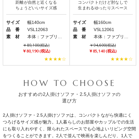
距離が自然と近くなる
コンパクトだけど肘なしで
サイズ
幅140cm
サイズ
幅160cm
品 番
VSL12063
品 番
VSL12061
素 材
本体：ファブリック(布)/脚部：スチール
素 材
本体：ファブリック(布)/脚部：スチール
￥89,100(税込)
￥94,600(税込)
￥80,190 (税込)
￥85,140 (税込)
★★★★☆
★★★★☆
HOW TO CHOOSE
おすすめの2人掛けソファ・2.5人掛けソファの
選び方
2人掛けソファ・2.5人掛けソファは、コンパクトながら快適にく
つろげるサイズ感が魅力。1人暮らしのお部屋やカップルでの生活
にも取り入れやすく、限られたスペースでも心地よいリビング空間
をつくることができます。2人で並んで映画を楽しんだり、1人で