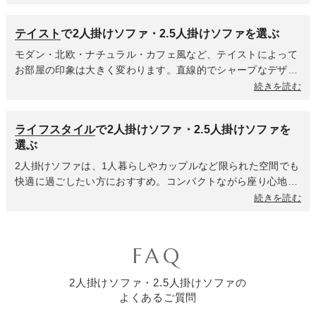
とのバランスを意識してカラーを選ぶことで、自分らしい空間
きりとした印象に。限られた空間を有効に使いたい方には、ソ
づくりが楽しめます。
ファベッドタイプもおすすめ。背もたれを倒すだけでベッドと
テイスト
で2人掛けソファ・2.5人掛けソファを選ぶ
して使えるため、1人暮らしやワンルームでも活躍します。暮
らし方やお部屋の広さに合わせて機能を選ぶことで、より快適
モダン・北欧・ナチュラル・カフェ風など、テイストによって
で心地よい空間をつくることができます。
お部屋の印象は大きく変わります。直線的でシャープなデザイ
ンはモダンスタイルに、やわらかなラインや木脚デザインはナ
続きを読む
チュラル・北欧テイストにぴったり。お部屋のスタイルに合わ
せてテーブルやラグ、照明などをコーディネートすれば、統一
ライフスタイル
で2人掛けソファ・2.5人掛けソファを
感のある空間が完成します。
選ぶ
2人掛けソファは、1人暮らしやカップルなど限られた空間でも
快適に過ごしたい方におすすめ。コンパクトながら座り心地が
良く、くつろぎの時間をしっかり確保できます。来客が多い方
続きを読む
やファミリー層には2.5人掛けソファを選ぶと、ゆとりを持っ
て座れるのが魅力。「省スペースでもおしゃれに暮らしたい」
「リビングを広く見せたい」など、要望に合わせてサイズや機
FAQ
能を選ぶことで、理想の空間が叶います。
2人掛けソファ・2.5人掛けソファの
よくあるご質問