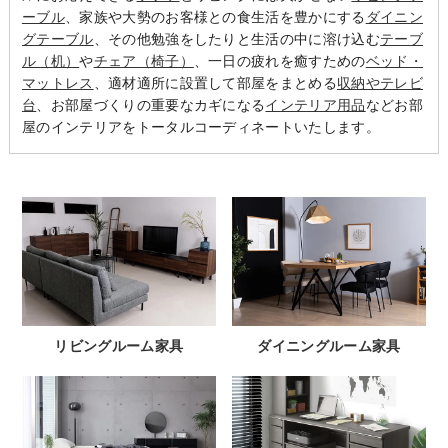
ーブル
、家族や大勢のお客様との食生活を豊かにする
ダイニン
グテーブル
、その他勉強をしたりと生活の中に溶け込む
テーブ
ル（机）
や
チェア（椅子）
、一日の疲れを癒すための
ベッド・
マットレス
、適材適所に設置して部屋をまとめる
収納やテレビ
台
、お部屋づくりの重要なカギになる
インテリア用品
などお部
屋のインテリアをトータルコーディネートいたします。
リビングルーム家具
ダイニングルーム家具