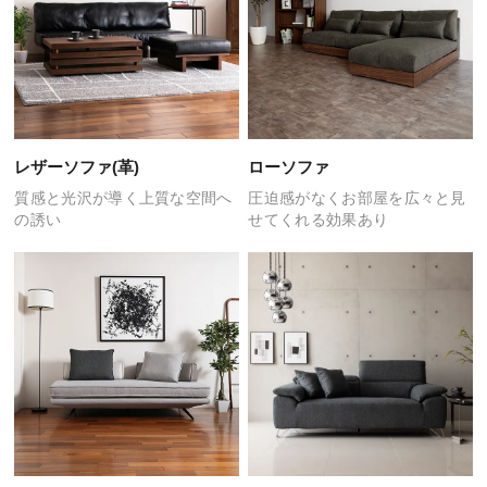
レザーソファ(革)
ローソファ
質感と光沢が導く
上質な空間へ
圧迫感がなくお部屋を広々と
見
の誘い
せてくれる効果あり