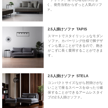
く、発売当初からずっと人気のソフ
ァ。
2.5人掛けソファ
TAPIS
スマートでスタイリッシュなモダン
ソファ。カバーリング仕様で脚デザ
インも選ぶことができるので、飽き
がこずに長く愛用することができま
す。
2.5人掛けソファ
STELA
コンパクトサイズながら肘掛けがな
いことで座るスペースをゆったり確
保することができるアームレスタイ
プの2.5人掛けソファ。