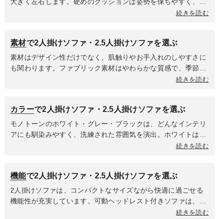
大きく左右します。硬めのクッションは姿勢を保ちやすく、カ
フェのように会話を楽しみたい方におすすめ。柔らかめのクッ
続きを読む
ションは体を包み込むような座り心地で、リラックスタイムに
最適です。座面の奥行きや背もたれの高さによっても印象が変
素材
で2人掛けソファ・2.5人掛けソファを選ぶ
わるため、商品説明やレビューを参考に自分好みの座り心地を
選びましょう。
素材はデザイン性だけでなく、肌触りやお手入れのしやすさに
も関わります。ファブリック素材はやわらかな質感で、季節を
問わず快適。カラーバリエーションも豊富で、お部屋のアクセ
続きを読む
ントにもなります。レザー素材は高級感があり、上品な印象
に。使い込むほどに風合いが増すため、長く愛用したい方にぴ
カラー
で2人掛けソファ・2.5人掛けソファを選ぶ
ったりです。
モノトーンのホワイト・グレー・ブラックは、どんなインテリ
アにも馴染みやすく、洗練された雰囲気を演出。ホワイトは明
るく清潔感を、グレーは落ち着いた上品さを、ブラックは高級
続きを読む
感と重厚さをプラスします。ブラウンやベージュは温もりを感
じる優しい色合いで、木目家具との相性も抜群。グリーンやブ
機能
で2人掛けソファ・2.5人掛けソファを選ぶ
ルーは自然を感じさせ、穏やかでリラックスできる空間をつく
ります。一方、レッドやイエローなどの鮮やかな色を選べば、
2人掛けソファは、コンパクトなサイズながら快適に過ごせる
部屋にアクセントが生まれ、コンパクトなソファでも存在感の
機能性が充実しています。可動ヘッドレスト付きソファは、首
あるおしゃれなリビングが完成します。お部屋のトーンや照明
や頭を支える角度を自由に調整でき、使わない時は倒してすっ
続きを読む