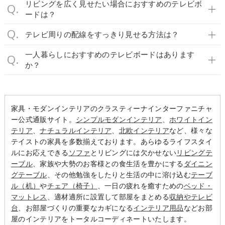
く使えます。
リビングを広く見せたい場合におすすめのテレビボ
ードは？
テレビ周りの配線をすっきり見せる方法は？
一人暮らしにおすすめのテレビボードはあります
か？
家具・モダンインテリアのクラスティーナインターファニチャ
ー公式通販サイト。
シンプルモダンインテリア
、
ホワイトイン
テリア
、
ナチュラルインテリア
、
北欧インテリア
など、様々な
テイストの家具を多数揃えております。あらゆるライフスタイ
ルにお応えできる
ソファ
とリビングには欠かせない
リビングテ
ーブル
、家族や大勢のお客様との食生活を豊かにする
ダイニン
グテーブル
、その他勉強をしたりと生活の中に溶け込む
テーブ
ル（机）
や
チェア（椅子）
、一日の疲れを癒すための
ベッド・
マットレス
、適材適所に設置して部屋をまとめる
収納やテレビ
台
、お部屋づくりの重要なカギになる
インテリア用品
などお部
屋のインテリアをトータルコーディネートいたします。