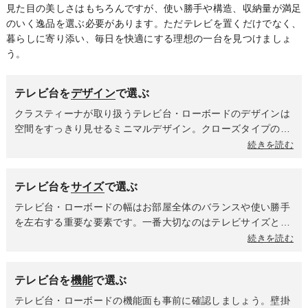
見た目の美しさはもちろんですが、使い勝手や構造、収納量が満足
のいく逸品を選ぶ必要があります。ただテレビを置くだけでなく、
暮らしに寄り添い、毎日を快適にする理想の一台を見つけましょ
う。
テレビ台を
デザイン
で選ぶ
クラスティーナが取り扱うテレビ台・ローボードのデザインは
空間をすっきり見せるミニマルデザイン。クローズタイプのテ
レビ台・ローボードが多く、メリットとしてはテレビ周りの小
続きを読む
物を扉の中に隠せるので生活感が出にくい点が挙げられます。
またAV機器もほこりから守れて一石二鳥。無駄をそぎ落とした
テレビ台を
サイズ
で選ぶ
シンプルなデザインに仕上がっているため、主張しすぎずにリ
ビングで役割を果たしてくれます。脚のタイプによっても印象
テレビ台・ローボードの幅はお部屋全体のバランスや使い勝手
は異なります。脚付きのテレビ台・ローボードはまるで宙に浮
を左右する重要な要素です。一番大切なのはテレビサイズとの
いているかのような軽やかな印象を与え、お部屋全体が広くす
バランス。テレビ台はテレビよりも幅が広いものを選ぶのが基
続きを読む
っきりとした印象になります。ロボット掃除機がスムーズに通
本なので、テレビとテレビ台が二等辺三角形の構図になるよう
れる高さの脚ならテレビ台の下に溜まりがちなホコリも簡単に
にすると、見た目が安定して美しくまとまります。ワンルーム
テレビ台を
機能
で選ぶ
お掃除できるので、いつでも清潔なリビングを保ちたい方に最
や寝室など、限られたスペースでも圧迫感なく設置できるコン
適です。台座タイプのテレビ台・ローボードは床にどっしりと
パクトなサイズから、大型テレビにも対応でき、テレビ横に余
テレビ台・ローボードの機能面も事前に確認しましょう。壁掛