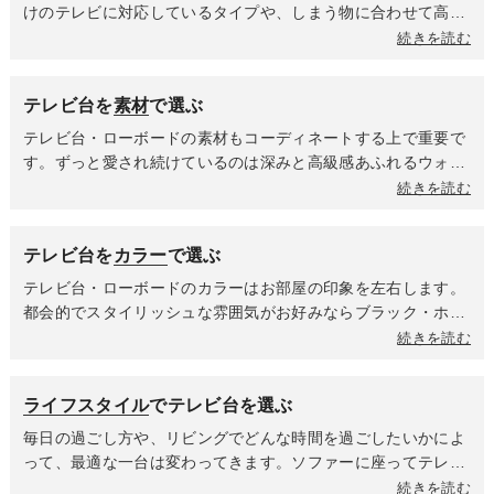
据えられたような安定感が特徴で、重厚感と実用性を兼ね備え
裕を作ってお気に入りの小物やグリーンを飾ってディスプレイ
けのテレビに対応しているタイプや、しまう物に合わせて高さ
ています。床面に近い部分まで収納スペースとして使えるた
を楽しめるワイドサイズまで幅広いサイズのテレビ台・ローボ
を変えられる可動棚付きのタイプ、中にコンセントが付いてい
続きを読む
め、とにかく収納量を確保したい場合に最適です。ホコリが入
ードがあります。高さによっても印象はガラリと変わります。
るので配線処理が綺麗にできるタイプなど様々な機能を持った
り込む隙間が少ないのも嬉しいポイントです。
ロータイプは、床に近くて空間に広がりを感じさせるデザイン
テレビ台・ローボードが揃っています。
テレビ台を
素材
で選ぶ
です。圧迫感がなく、開放的なリビングを演出したい方や床に
座ってゆったりと過ごしたい方におすすめです。ハイタイプ
テレビ台・ローボードの素材もコーディネートする上で重要で
（壁面タイプ）はまるで造作家具のような統一感と洗練された
す。ずっと愛され続けているのは深みと高級感あふれるウォー
デザインが魅力。デッドスペースを有効活用して、見せる収納
ルナット材。世界三大銘木の一つにも数えられるウォールナッ
続きを読む
で個性を表現することができます。
トは、その美しい木目と深みのある色合いが特徴。シックで落
ち着いた大人のリビングを演出したい方に絶大な人気を誇りま
テレビ台を
カラー
で選ぶ
す。明るくナチュラルな色合いとはっきりとした木目が魅力の
オーク材は、北欧カフェのような温かい空間にぴったり。観葉
テレビ台・ローボードのカラーはお部屋の印象を左右します。
植物やファブリックなど、自然素材との相性も抜群で、まるで
都会的でスタイリッシュな雰囲気がお好みならブラック・ホワ
カフェのような温かく居心地の良いリビングを作り出します。
イト・グレーといったモノトーンカラー。テレビ画面がより際
続きを読む
多彩なデザインが叶う樹脂シートは最近の流行り。木目や石目
立ち、映画館のような雰囲気でコンテンツを楽しめるブラック
など豊富なデザインを表現できる、現代の住まいにマッチした
はモダンやインダストリアルテイストのインテリアと相性抜
ライフスタイル
でテレビ台を選ぶ
素材です。セラミック素材がインテリアとして重宝されている
群。清潔感があり、シンプルで開放的な空間を演出したい場合
ため、テレビ台・ローボードの雰囲気も合わせたい時に樹脂シ
に最適なホワイト。北欧・ナチュラル・韓国インテリアなど、
毎日の過ごし方や、リビングでどんな時間を過ごしたいかによ
ートが雰囲気に合うデザインを表現してくれています。耐久性
幅広いテイストに馴染んで他の家具や雑貨の色を引き立てま
って、最適な一台は変わってきます。ソファーに座ってテレビ
とお手入れのしやすさも兼ね備えているので、小さなお子様が
す。モダンでありながらも優しく、落ち着いた印象を与えくれ
を視聴することが多い方は、ソファーに座った時に目線がテレ
続きを読む