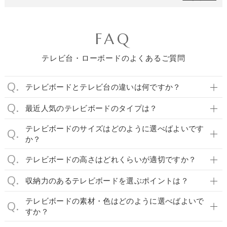
いるご家庭やペットと暮らしている方にもおすすめです。天然
る万能カラーのグレー。トレンド感があり、洗練された大人の
ビ画面の中心あたりに来る高さのテレビ台を選びましょう。一
木に比べてコストパフォーマンスに優れているため、コストを
リビングを演出したい方におすすめ。さまざまなカラーと調和
般的な高さのテレビ台がこれに当たります。長時間でも疲れに
抑えておしゃれを楽しみたい方は注目です。
しやすく、上品な空間づくりに貢献します。ぬくもりを感じる
くく、ゆったりと映画やドラマを楽しめます。ラグの上でゴロ
FAQ
空間がお好みなら、ブラウンやナチュラルといった木目調カラ
ゴロしたり、座椅子に座ったりと、床に座って過ごすことが多
ーが最適です。ウォールナットのような深みのあるブラウン
い方は、座った時に目線が下がりすぎないロータイプがおすす
テレビ台・ローボードのよくあるご質問
は、リビングに落ち着きと安らぎをもたらします。オークのよ
めです。床との距離が近く、空間に開放感も生まれるため、和
うな明るい木目色は、お部屋全体を明るく心安らぐ空間が生ま
室やモダンなリビングにもしっくり馴染みます。ダイニングテ
れます。
ーブルからテレビを見る、寝室のベッドから視聴するなど、座
テレビボードとテレビ台の違いは何ですか？
面が高い場所から見る場合は、テレビ台も少し高めを選ぶと良
いでしょう。また、壁掛けテレビのようなすっきりとした見た
最近人気のテレビボードのタイプは？
目を求めるなら、壁面収納タイプのテレビ台も選択肢に入りま
テレビボードのサイズはどのように選べばよいです
す。リビングに家族が集まり、ゲーム機やDVD、お子さんのお
か？
もちゃなど、たくさんのモノが集まる場合は、幅が広く、引き
出しや扉付きの収納が豊富なテレビ台を選びましょう。散らか
テレビボードの高さはどれくらいが適切ですか？
りがちなリビングもスッキリ片付き、いつでも家族が快適に過
ごせる空間になります。ワンルームや寝室など、プライベート
収納力のあるテレビボードを選ぶポイントは？
な空間で一人時間を楽しむ場合は、必要最低限の幅でコンパク
トに収まるテレビ台がおすすめです。DVDレコーダーやゲーム
テレビボードの素材・色はどのように選べばよいで
機が収まるくらいの収納があれば十分でしょう。部屋の広さに
すか？
合わせて、圧迫感のないスリムなデザインを選ぶと、空間を広