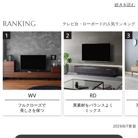
を抑えるクローズ収納のテレビボードが主流となり、すっきりとし
続きを読む
た空間づくりが支持されています。クラスティーナでは、使いやす
さと美しさを兼ね備えたデザイン性の高いテレビボードを豊富に展
RANKING
テレビ台・ローボードの人気ランキング
開。ブラック・ホワイトなどのモノトーンカラーから、ウォールナ
ットやオークの美しい木目素材まで揃え、北欧・モダン・ナチュラ
1
2
3
ル・カフェ風など幅広いインテリアテイストに調和します。サイズ
は、テレビのインチ数やリビングの広さに合わせて選べるバリエー
ションが充実。大型テレビに対応したワイドサイズから、一人暮ら
しや限られたスペースにも置きやすいコンパクトサイズまで、住ま
いに合わせて選べます。また、収納量を重視したローボードタイ
プ、脚付きで掃除しやすいモデル、壁掛けテレビに対応したハイタ
イプなど、ライフスタイルに合わせた機能性も充実。お部屋をすっ
きり見せながら、快適なテレビ視聴を叶える一台を、ぜひ見つけて
ください。
WV
RD
フルクローズで
異素材をバランスよく
美しさを保つ
ミックス
2026/8/7更新