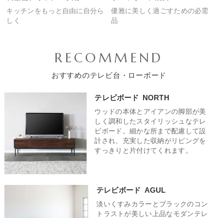
キッチンをもっと
自由に自分ら
優雅に美しく過ごすための
必需
しく
品
RECOMMEND
おすすめのテレビ台・ローボード
テレビボード
NORTH
ウッドの本体とアイアンの脚部が美
しく調和したスタイリッシュなテレ
ビボード。細かな所まで配慮して設
計され、充実した収納がリビングを
すっきりと片付けてくれます。
テレビボード
AGUL
淡いくすみカラーとブラックのコン
トラストが美しい上品なモダンテレ