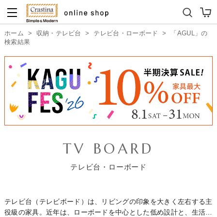
ダイニングテーブルセット
キッズソファ
ホーム
>
収納・テレビ台
>
テレビ台・ローボード
>
「AGUL」の
検索結果
TV BOARD
テレビ台・ローボード
テレビ台（テレビボード）は、リビングの印象を大きく左右する主
役級の家具。近年は、ローボードを中心とした低め設計と、生活感