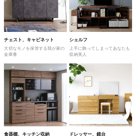
チェスト、キャビネット
シェルフ
大切なモノを保管する
我が家の
上手に飾ってしまって
あなたも
金庫番
収納美人
食器棚、キッチン収納
ドレッサー、鏡台