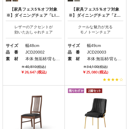
【家具フェス5％オフ対象
【家具フェス5％オフ対象
※】ダイニングチェア「LIZZ
※】ダイニングチェア「ZEN
(リズ)」
O(ゼノ)」
レザーのアクセントが
クールな魅力が光る
サイズ
幅48cm
サイズ
幅49cm
品 番
JCD20002
品 番
JCD20003
素 材
本体:無垢材/背もたれ:PVC(レザー)/座面:ファブリック(布)
素 材
本体:無垢材/背もたれ:PVC(レザー)/座面:PVC(レザー)
￥40,810(税込)
￥34,100(税込)
￥26,647 (税込)
￥25,080 (税込)
★★★★☆