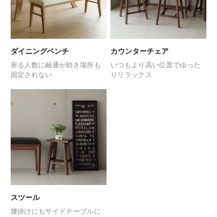
ダイニングベンチ
カウンターチェア
座る人数に融通が効き
場所も
いつもより高い位置で
ゆった
固定されない
りリラックス
スツール
腰掛けにも
サイドテーブルに