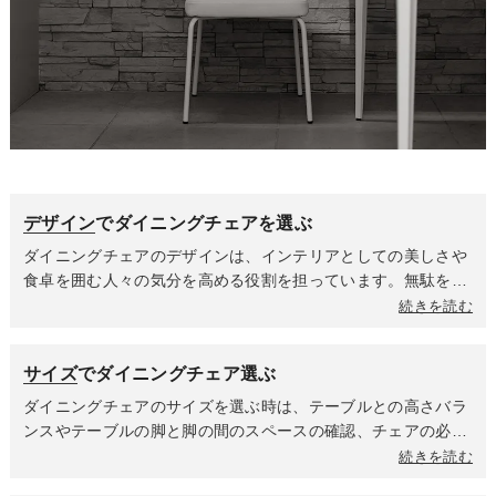
デザイン
でダイニングチェアを選ぶ
ダイニングチェアのデザインは、インテリアとしての美しさや
食卓を囲む人々の気分を高める役割を担っています。無駄をそ
ぎ落としたミニマルなフォルム・直線的なライン・モノトーン
続きを読む
や落ち着いた色合いが特徴のシンプルモダンなデザインはスタ
イリッシュですっきりとした印象を与えます。天然木の美しい
サイズ
でダイニングチェア選ぶ
木目を活かしていて、丸みを帯びた優しいフォルムが特徴の北
欧デザインは温かく居心地の良い雰囲気を作り出します。流行
ダイニングチェアのサイズを選ぶ時は、テーブルとの高さバラ
に左右されず長く愛されるデザインが多いのも魅力です。ダイ
ンスやテーブルの脚と脚の間のスペースの確認、チェアの必要
ニングテーブルや周囲のインテリアの雰囲気に統一するのか、
動線スペースを考慮しながらサイズを選ぶことをオススメしま
続きを読む
個性的なデザインで空間にアクセントを与えるのかを決めて選
す。また、高さによって部屋に与える印象も異なりますので、