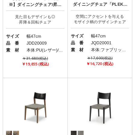
ダイニングチェア「PLEKO
※】ダイニングチェア/昇降
(プレコ)」
式/360度回転機能「SKID(ス
空間にアクセントを与える
見た目もデザインも◎
キッド)」
サイズ
幅47cm
サイズ
幅47cm
品 番
JQD20001
品 番
JDD20009
素 材
本体:ファブリック(布)/脚:スチール
素 材
本体:PU(レザー)/脚部:スチール
￥17,600(税込)
￥31,680(税込)
￥16,720 (税込)
￥19,855 (税込)