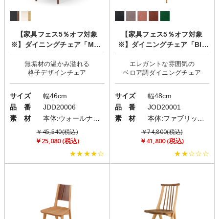
【家具フェス5％オフ対象
【家具フェス5％オフ対象
※】ダイニングチェア「MER
※】ダイニングチェア「Blu
GE(マージ)」
me(ブルーメ)」2脚セット
無垢材の温かみ溢れる
エレガントな雰囲気の
サイズ
幅46cm
サイズ
幅48cm
品 番
JDD20006
品 番
JOD20001
素 材
本体:ウォールナット無垢材・オーク無垢材/座面:PVC(レザー)
素 材
本体:ファブリック(布)/脚:アイアン
￥45,540(税込)
￥74,800(税込)
￥25,080 (税込)
￥41,800 (税込)
★★★★☆
★★☆☆☆