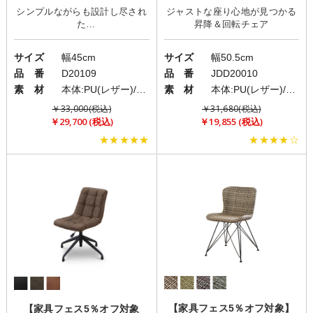
シンプルながらも設計し尽され
ジャストな座り心地が見つかる
(ビーグル)」
た
サイズ
幅45cm
サイズ
幅50.5cm
品 番
D20109
品 番
JDD20010
素 材
本体:PU(レザー)/脚部:スチール
素 材
本体:PU(レザー)/脚部:スチール
￥33,000(税込)
￥31,680(税込)
￥29,700 (税込)
￥19,855 (税込)
★★★★★
★★★★☆
【家具フェス5％オフ対象】
【家具フェス5％オフ対象