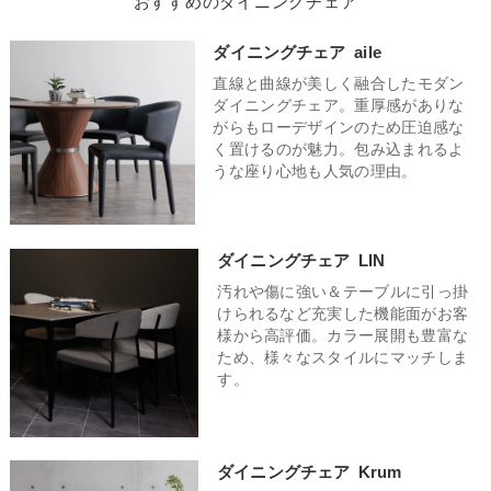
おすすめのダイニングチェア
なイエローもおすすめ。全て統一したカラーにするのもいいで
わせて座面高を微調整できる昇降機能はあると便利です。来客
テイストなど、様々なテイストにマッチします。モダンな雰囲
すが、カラー違いのチェアをミックスしたアソート使いをする
が多く大人数で囲むことが多いご家庭は、移動のしやすさや収
気もありながら温かみを感じることができるナチュラルモダン
ダイニングチェア
aile
ことで、ありきたりなダイニングをワンランク上のおしゃれな
納性、そしてどんな人にも快適な座り心地がポイントです。軽
なテイストにはウォールナットを使用したチェアがおすすめ。
空間に仕上げてくれます。
直線と曲線が美しく融合したモダン
量なポリプロピレンチェアや使わない時に重ねて収納できるス
深みのある重厚な雰囲気と木のぬくもりが相俟って、居心地の
ダイニングチェア。重厚感がありな
タッキングチェアがおすすめ。二人暮らしの場合は、省スペー
良い空間が完成します。素朴で優しい雰囲気を演出してくれる
がらもローデザインのため圧迫感な
スを意識しつつも、二人でゆったりとくつろげる空間を作りた
北欧テイストなダイニングチェアはとても人気で、おしゃれ空
く置けるのが魅力。包み込まれるよ
い場合に注目したいポイントです。圧迫感のないスリムなデザ
間になること間違いなし。
うな座り心地も人気の理由。
インや、アームレスのチェアを選ぶと、空間を広く見せる効果
があります。軽やかなデザインや見た目に重たさを感じさせな
い素材を選ぶと、お部屋全体がスッキリします。
ダイニングチェア
LIN
汚れや傷に強い＆テーブルに引っ掛
けられるなど充実した機能面がお客
様から高評価。カラー展開も豊富な
ため、様々なスタイルにマッチしま
す。
ダイニングチェア
Krum