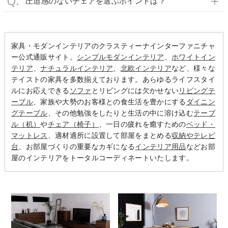
圧迫感のないチェアを選ぶポイントは？
家具・モダンインテリアのクラスティーナインターファニチャ
ー公式通販サイト。
シンプルモダンインテリア
、
ホワイトイン
テリア
、
ナチュラルインテリア
、
北欧インテリア
など、様々な
テイストの家具を多数揃えております。あらゆるライフスタイ
ルにお応えできる
ソファ
とリビングには欠かせない
リビングテ
ーブル
、家族や大勢のお客様との食生活を豊かにする
ダイニン
グテーブル
、その他勉強をしたりと生活の中に溶け込む
テーブ
ル（机）
や
チェア（椅子）
、一日の疲れを癒すための
ベッド・
マットレス
、適材適所に設置して部屋をまとめる
収納やテレビ
台
、お部屋づくりの重要なカギになる
インテリア用品
などお部
屋のインテリアをトータルコーディネートいたします。