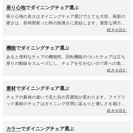
びましょう。
選ぶポイントの一つにもなります。肘掛けがあるタイプのチェ
座り心地
でダイニングチェア選ぶ
アはテーブルの中にチェアをしまえるのかどうかに影響する肘
掛けの高さとダイニングテーブル天板下までの高さ確認を忘れ
座り心地の良さはダイニングチェア選びでとても大切。座面の
ずに。全体のサイズだけでなく、座る部分の有効スペースがど
硬さは、長時間座った時の快適さに直結します。適度な弾力性
のくらい確保できるのかで座り心地が変わるため、事前に確認
があるものは長時間座ってもお尻が痛くなりにくく、姿勢も安
続きを読む
しておきましょう。
定しやすいです。食事の時間が長い方や食後にそのままくつろ
ぎたい方におすすめです。板座など硬めの座面は、短時間の使
機能
でダイニングチェア選ぶ
用が多い方や座面にクッションを敷いて使いたい方に選ばれて
います。座面や背面の素材も座り心地に影響します。ファブリ
あると便利なチェアの機能性。回転機能のついたチェアは立ち
ックは布地ならではの柔らかさがあり、通気性が良く蒸れにく
座りの動線をスムーズにし、チェアを引かないので床への負担
いのが特徴で、合皮はある程度の硬さを持つ素材なので、座っ
が軽減されます。昇降機能は身長や座り方の好みに合わせて最
続きを読む
た時の沈み込みが少なく、へたりにくいという特徴がありま
適な座面高に調整できることで、小さいなお子様から大人まで
す。背もたれの高さによってリラックス度が変わります。背も
幅広い世代で使用ができ、家族みんなが快適に食事をすること
素材
でダイニングチェア選ぶ
たれが高いハイバックタイプは、しっかり支えてくれるのでゆ
ができます。「テーブルが高すぎる」「低すぎる」といったス
ったりと身体を預けてくつろげます。ローバックタイプは高さ
トレスから解放され、新しくテーブルを買い替えた時も、チェ
チェアの素材の違いで見た目の雰囲気が変わります。ファブリ
がなくてもチェアの計算されたフォルムが身体をキャッチして
アを買い替える必要がないかもしれません。最近人気なのはテ
ック素材のチェアはダイニング空間に温もりと優しさを届けま
姿勢を安定させてくれるチェアが多くあります。肘掛けがある
ーブルに引っ掛けられるチェア。使わない時はテーブルの天板
す。夏場は座面が蒸れにくくてべたつきを感じにくく、冬場は
続きを読む
ことで腕を預けてリラックスできるため、座り心地が格段にア
にチェアを引っ掛けて浮かせることで、ダイニング空間が驚く
体温を保ちやすく座った瞬間のひんやり感が少ないのが特徴。
ップします。立ち座りの際にも支えになり、身体への負担を軽
ほどスッキリします。一番のメリットはお掃除ロボットが引っ
合皮は高級感がありスタイリッシュな印象を与えます。しっと
減します。
カラー
でダイニングチェア選ぶ
かかることなく、隅々までスムーズに掃除してくれること。手
りとした肌触りが魅力で、汚れてもサッと拭けてお手入れが楽