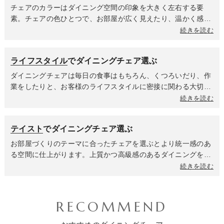
で掃除機をかける時も、チェアをいちいち動かす手間が省ける
なのがポイント。木材は時代や流行に左右されない普遍的な美
チェアのカラーはダイニング空間の印象を大きく左右する要
ので、毎日の家事がぐんと楽になります。
しさと、使うほどに味わいを増す魅力に満ちています。自然素
素。チェアの色ひとつで、お部屋が広く見えたり、温かく感じ
材ならではの安心感は、ダイニングでの時間をよりリラックス
られたり、スタイリッシュなカフェのようになったりします。
続きを読む
させてくれます。PP素材はデザイン性の高い商品が多く、軽く
コンセプトに合わせて暖色系か寒色系か無彩色なのかを選んで
て丈夫なのが魅力。耐久性が高いため室外での使用も可能。お
全体の雰囲気を決めましょう。ホワイトやアイボリーは清潔感
ライフスタイル
でダイニングチェア選ぶ
手入れも簡単なので小さいお子様がいるご家庭や、来客が多い
があり、空間に広がりと明るさをもたらします。どんな色のテ
ご家庭でも安心して使えます。
ーブルにも合わせやすく、ナチュラル、北欧、モダンなど幅広
ダイニングチェアは毎日の食事はもちろん、くつろいだり、作
いテイストに馴染みます。ライトグレーやベージュは落ち着き
業をしたりと、お客様のライフスタイルに密接に関わる大切な
があり、どんなインテリアにも溶け込む万能カラー。悩んだら
家具です。家族構成や過ごし方によって、チェアに求める機能
続きを読む
まず選べば間違いなく空間に馴染む色合いです。グレーやブラ
やデザインは大きく変わってきます。小さなお子様がいるご家
ウンは空間に落ち着きと上質感を与えます。セラミックやガラ
庭では、安全性と清潔さ、そして成長に合わせた使いやすさが
テイスト
でダイニングチェア選ぶ
スのテーブルと合わせればシックで大人っぽいホテルライクな
重要になります。お手入れのしやすいチェアや脚がしっかりし
雰囲気に、木製テーブルに合わせればヴィンテージなインテリ
ていてぐらつきのない安定したチェアを選びましょう。座面が
お部屋づくりのテーマに合ったチェアを選ぶとより統一感のあ
アやナチュラルなテイストに仕上がります。ブラックはモダン
広くて座りやすく、転倒しにくい構造で、お子様の指が挟まれ
る空間に仕上がります。上質かつ高級感のあるダイニングを叶
でシャープな印象を与え、空間を引き締める効果があります。
ないような隙間の少ないデザインも重要です。共働きや在宅ワ
えるならシンプルモダンテイストのダイニングチェア。ベース
続きを読む
洗練された都会的なダイニングや、インダストリアルテイスト
ークが多いご家庭は食事以外にもPC作業や勉強をする時間が
がシンプルなデザインのため、飽きずに長く愛用していただけ
にもよく合います。ブルーは知的な印象や爽やかさ、グリーン
多いため、座り心地と機能性を重視しましょう。クッション性
ます。清潔感あふれるホワイトカラーがメインのダイニングチ
は安らぎや自然の温もりを与えます。ダイニングに心地よいア
が高く身体にフィットするデザインだったり、背中全体を支え
ェアは、すべて白で統一した上品なホワイトインテリア空間や
RECOMMEND
クセントを加えたい時に効果的です。空間に活気と遊び心をプ
てくれるハイバックチェア、リラックス効果が高く長時間の作
ブラックやグレーと組み合わせたクールなモノトーンインテリ
ラスするレッドや食卓を明るく楽しい雰囲気にしたい時に最適
業でも快適さを保てる肘掛けつきチェア、PC作業の高さに合
ア、アクセントにオークやナチュラルカラーをプラスした北欧