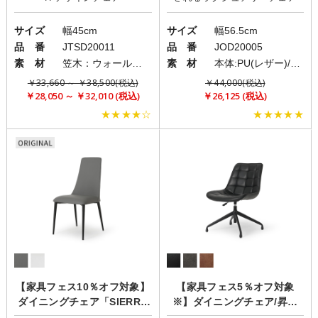
サイズ
幅45cm
サイズ
幅56.5cm
品 番
JTSD20011
品 番
JOD20005
素 材
笠木：ウォールナット・オーク/フレーム：オーク/座面：合成皮革張り
素 材
本体:PU(レザー)/脚:アイアン
￥33,660 ～ ￥38,500(税込)
￥44,000(税込)
￥28,050 ～ ￥32,010 (税込)
￥26,125 (税込)
★★★★☆
★★★★★
【家具フェス10％オフ対象】
【家具フェス5％オフ対象
ダイニングチェア「SIERRA
※】ダイニングチェア/昇降
(シエラ)」
式/360度回転機能「BEAGLE