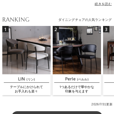
おしゃれなデザインまで幅広くラインナップ。素材はモダンインテ
続きを読む
リアに合う高級感のあるレザーや、ナチュラル・北欧インテリアに
ぴったりのウッドチェアなど、テイストに合わせてお選びいただけ
RANKING
ダイニングチェアの人気ランキング
ます。カラーはブラック・ホワイト・グレーなどのモノトーンか
ら、グリーン・レッド・ブルー・イエローなど空間のアクセントに
1
2
3
なる色まで揃っています。座面のクッション性、背もたれの高さ、
肘掛けの有無などによって座り心地が変わり、昇降や回転などの機
能を備えたモデルは食卓だけでなくデスクワークにも最適です。さ
らに最近人気のテーブルにチェアを引っ掛けてお手入れが楽になる
ルンバブルチェアも続々入荷中。多彩なダイニングチェアから、理
想の一脚を見つけてください。
LIN
Perle
(リン)
(ペルル)
テーブルにかけられて
1つあるだけで華やかな
お手入れも楽々
印象を与えます
2026/7/31更新