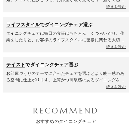
材ならではの安心感は、ダイニングでの時間をよりリラックス
られたり、スタイリッシュなカフェのようになったりします。
続きを読む
させてくれます。PP素材はデザイン性の高い商品が多く、軽く
コンセプトに合わせて暖色系か寒色系か無彩色なのかを選んで
て丈夫なのが魅力。耐久性が高いため室外での使用も可能。お
全体の雰囲気を決めましょう。ホワイトやアイボリーは清潔感
ライフスタイル
でダイニングチェア選ぶ
手入れも簡単なので小さいお子様がいるご家庭や、来客が多い
があり、空間に広がりと明るさをもたらします。どんな色のテ
ご家庭でも安心して使えます。
ーブルにも合わせやすく、ナチュラル、北欧、モダンなど幅広
ダイニングチェアは毎日の食事はもちろん、くつろいだり、作
いテイストに馴染みます。ライトグレーやベージュは落ち着き
業をしたりと、お客様のライフスタイルに密接に関わる大切な
があり、どんなインテリアにも溶け込む万能カラー。悩んだら
家具です。家族構成や過ごし方によって、チェアに求める機能
続きを読む
まず選べば間違いなく空間に馴染む色合いです。グレーやブラ
やデザインは大きく変わってきます。小さなお子様がいるご家
ウンは空間に落ち着きと上質感を与えます。セラミックやガラ
庭では、安全性と清潔さ、そして成長に合わせた使いやすさが
テイスト
でダイニングチェア選ぶ
スのテーブルと合わせればシックで大人っぽいホテルライクな
重要になります。お手入れのしやすいチェアや脚がしっかりし
雰囲気に、木製テーブルに合わせればヴィンテージなインテリ
ていてぐらつきのない安定したチェアを選びましょう。座面が
お部屋づくりのテーマに合ったチェアを選ぶとより統一感のあ
アやナチュラルなテイストに仕上がります。ブラックはモダン
広くて座りやすく、転倒しにくい構造で、お子様の指が挟まれ
る空間に仕上がります。上質かつ高級感のあるダイニングを叶
でシャープな印象を与え、空間を引き締める効果があります。
ないような隙間の少ないデザインも重要です。共働きや在宅ワ
えるならシンプルモダンテイストのダイニングチェア。ベース
続きを読む
洗練された都会的なダイニングや、インダストリアルテイスト
ークが多いご家庭は食事以外にもPC作業や勉強をする時間が
がシンプルなデザインのため、飽きずに長く愛用していただけ
にもよく合います。ブルーは知的な印象や爽やかさ、グリーン
多いため、座り心地と機能性を重視しましょう。クッション性
ます。清潔感あふれるホワイトカラーがメインのダイニングチ
は安らぎや自然の温もりを与えます。ダイニングに心地よいア
が高く身体にフィットするデザインだったり、背中全体を支え
ェアは、すべて白で統一した上品なホワイトインテリア空間や
RECOMMEND
クセントを加えたい時に効果的です。空間に活気と遊び心をプ
てくれるハイバックチェア、リラックス効果が高く長時間の作
ブラックやグレーと組み合わせたクールなモノトーンインテリ
ラスするレッドや食卓を明るく楽しい雰囲気にしたい時に最適
業でも快適さを保てる肘掛けつきチェア、PC作業の高さに合
ア、アクセントにオークやナチュラルカラーをプラスした北欧
おすすめのダイニングチェア
なイエローもおすすめ。全て統一したカラーにするのもいいで
わせて座面高を微調整できる昇降機能はあると便利です。来客
テイストなど、様々なテイストにマッチします。モダンな雰囲
すが、カラー違いのチェアをミックスしたアソート使いをする
が多く大人数で囲むことが多いご家庭は、移動のしやすさや収
気もありながら温かみを感じることができるナチュラルモダン