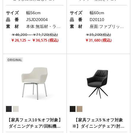
サイズ
幅56cm
サイズ
幅60cm
品 番
JSJD20004
品 番
D20110
素 材
本体:無垢材・ラバーウッド/座面:PVC
素 材
座面:ファブリック(布)/背面:PU
￥46,200 ～ ￥71,720(税込)
￥35,200(税込)
￥26,125 ～ ￥36,575 (税込)
￥31,680 (税込)
【家具フェス10％オフ対象】
【家具フェス5％オフ対象
ダイニングチェア/回転機能
※】ダイニングチェア/肘付
「milo(ミロ)」
き/回転チェア