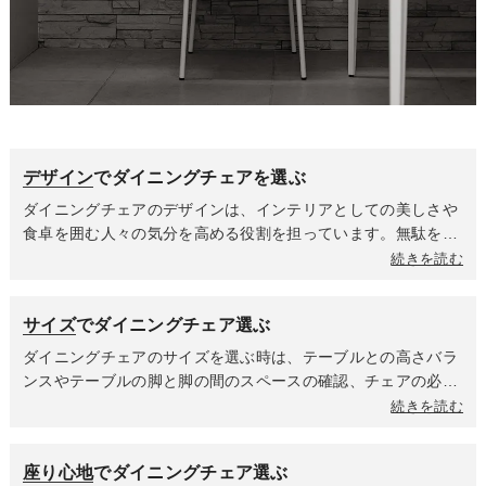
デザイン
でダイニングチェアを選ぶ
ダイニングチェアのデザインは、インテリアとしての美しさや
食卓を囲む人々の気分を高める役割を担っています。無駄をそ
ぎ落としたミニマルなフォルム・直線的なライン・モノトーン
続きを読む
や落ち着いた色合いが特徴のシンプルモダンなデザインはスタ
イリッシュですっきりとした印象を与えます。天然木の美しい
サイズ
でダイニングチェア選ぶ
木目を活かしていて、丸みを帯びた優しいフォルムが特徴の北
欧デザインは温かく居心地の良い雰囲気を作り出します。流行
ダイニングチェアのサイズを選ぶ時は、テーブルとの高さバラ
に左右されず長く愛されるデザインが多いのも魅力です。ダイ
ンスやテーブルの脚と脚の間のスペースの確認、チェアの必要
ニングテーブルや周囲のインテリアの雰囲気に統一するのか、
動線スペースを考慮しながらサイズを選ぶことをオススメしま
続きを読む
個性的なデザインで空間にアクセントを与えるのかを決めて選
す。また、高さによって部屋に与える印象も異なりますので、
びましょう。
選ぶポイントの一つにもなります。肘掛けがあるタイプのチェ
座り心地
でダイニングチェア選ぶ
アはテーブルの中にチェアをしまえるのかどうかに影響する肘