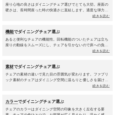
掛けの高さとダイニングテーブル天板下までの高さ確認を忘れ
座り心地の良さはダイニングチェア選びでとても大切。座面の
ずに。全体のサイズだけでなく、座る部分の有効スペースがど
硬さは、長時間座った時の快適さに直結します。適度な弾力性
のくらい確保できるのかで座り心地が変わるため、事前に確認
があるものは長時間座ってもお尻が痛くなりにくく、姿勢も安
続きを読む
しておきましょう。
定しやすいです。食事の時間が長い方や食後にそのままくつろ
ぎたい方におすすめです。板座など硬めの座面は、短時間の使
機能
でダイニングチェア選ぶ
用が多い方や座面にクッションを敷いて使いたい方に選ばれて
います。座面や背面の素材も座り心地に影響します。ファブリ
あると便利なチェアの機能性。回転機能のついたチェアは立ち
ックは布地ならではの柔らかさがあり、通気性が良く蒸れにく
座りの動線をスムーズにし、チェアを引かないので床への負担
いのが特徴で、合皮はある程度の硬さを持つ素材なので、座っ
が軽減されます。昇降機能は身長や座り方の好みに合わせて最
続きを読む
た時の沈み込みが少なく、へたりにくいという特徴がありま
適な座面高に調整できることで、小さいなお子様から大人まで
す。背もたれの高さによってリラックス度が変わります。背も
幅広い世代で使用ができ、家族みんなが快適に食事をすること
素材
でダイニングチェア選ぶ
たれが高いハイバックタイプは、しっかり支えてくれるのでゆ
ができます。「テーブルが高すぎる」「低すぎる」といったス
ったりと身体を預けてくつろげます。ローバックタイプは高さ
トレスから解放され、新しくテーブルを買い替えた時も、チェ
チェアの素材の違いで見た目の雰囲気が変わります。ファブリ
がなくてもチェアの計算されたフォルムが身体をキャッチして
アを買い替える必要がないかもしれません。最近人気なのはテ
ック素材のチェアはダイニング空間に温もりと優しさを届けま
姿勢を安定させてくれるチェアが多くあります。肘掛けがある
ーブルに引っ掛けられるチェア。使わない時はテーブルの天板
す。夏場は座面が蒸れにくくてべたつきを感じにくく、冬場は
続きを読む
ことで腕を預けてリラックスできるため、座り心地が格段にア
にチェアを引っ掛けて浮かせることで、ダイニング空間が驚く
体温を保ちやすく座った瞬間のひんやり感が少ないのが特徴。
ップします。立ち座りの際にも支えになり、身体への負担を軽
ほどスッキリします。一番のメリットはお掃除ロボットが引っ
合皮は高級感がありスタイリッシュな印象を与えます。しっと
減します。
カラー
でダイニングチェア選ぶ
かかることなく、隅々までスムーズに掃除してくれること。手
りとした肌触りが魅力で、汚れてもサッと拭けてお手入れが楽
で掃除機をかける時も、チェアをいちいち動かす手間が省ける
なのがポイント。木材は時代や流行に左右されない普遍的な美
チェアのカラーはダイニング空間の印象を大きく左右する要
ので、毎日の家事がぐんと楽になります。
しさと、使うほどに味わいを増す魅力に満ちています。自然素
素。チェアの色ひとつで、お部屋が広く見えたり、温かく感じ