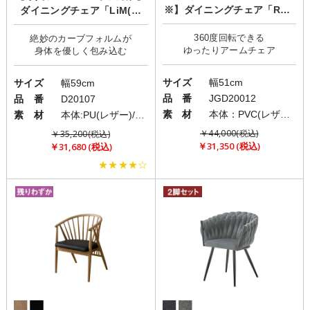
※】ダイニングチェア「ROZ
ダイニングチェア「LiM(リ
ETTA(ロゼッタ)」/肘付き/回
ム)」
360度回転できる
転チェア
絶妙のカーブフォルムが
サイズ
幅51cm
サイズ
幅59cm
品 番
JGD20012
品 番
D20107
素 材
本体：PVC(レザー)/脚部：ラバーウッド/肘：タモ
素 材
本体:PU(レザー)/脚部:スチール
￥44,000(税込)
￥35,200(税込)
￥31,350 (税込)
￥31,680 (税込)
★★★★☆