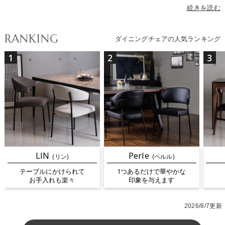
おしゃれなデザインまで幅広くラインナップ。素材はモダンインテ
続きを読む
リアに合う高級感のあるレザーや、ナチュラル・北欧インテリアに
ぴったりのウッドチェアなど、テイストに合わせてお選びいただけ
RANKING
ダイニングチェアの人気ランキング
ます。カラーはブラック・ホワイト・グレーなどのモノトーンか
ら、グリーン・レッド・ブルー・イエローなど空間のアクセントに
1
2
3
なる色まで揃っています。座面のクッション性、背もたれの高さ、
肘掛けの有無などによって座り心地が変わり、昇降や回転などの機
能を備えたモデルは食卓だけでなくデスクワークにも最適です。さ
らに最近人気のテーブルにチェアを引っ掛けてお手入れが楽になる
ルンバブルチェアも続々入荷中。多彩なダイニングチェアから、理
想の一脚を見つけてください。
LIN
Perle
(リン)
(ペルル)
テーブルにかけられて
1つあるだけで華やかな
お手入れも楽々
印象を与えます
2026/8/7更新