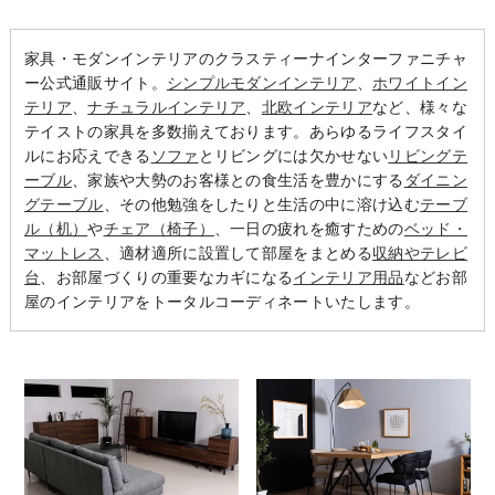
家具・モダンインテリアのクラスティーナインターファニチャ
ー公式通販サイト。
シンプルモダンインテリア
、
ホワイトイン
テリア
、
ナチュラルインテリア
、
北欧インテリア
など、様々な
テイストの家具を多数揃えております。あらゆるライフスタイ
ルにお応えできる
ソファ
とリビングには欠かせない
リビングテ
ーブル
、家族や大勢のお客様との食生活を豊かにする
ダイニン
グテーブル
、その他勉強をしたりと生活の中に溶け込む
テーブ
ル（机）
や
チェア（椅子）
、一日の疲れを癒すための
ベッド・
マットレス
、適材適所に設置して部屋をまとめる
収納やテレビ
台
、お部屋づくりの重要なカギになる
インテリア用品
などお部
屋のインテリアをトータルコーディネートいたします。