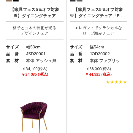
【家具フェス5％オフ対象
【家具フェス5％オフ対象
※】ダイニングチェア
※】ダイニングチェア「Flow
er(フラワー)」2脚セット
格子と曲木の技術が光る
エレガントでクラシカルな
サイズ
幅53cm
サイズ
幅54cm
品 番
JSD20001
品 番
JOD20002
素 材
本体:アッシュ無垢材/座面:PVC
素 材
本体:ファブリック(布)/脚:アイアン
￥34,100(税込)
￥88,000(税込)
￥24,035 (税込)
￥44,935 (税込)
★★★★★