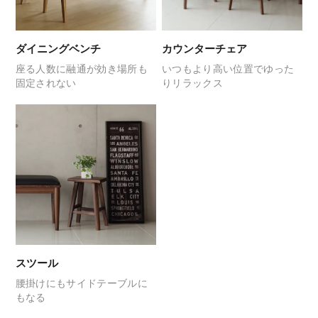
ダイニングベンチ
カウンターチェア
座る人数に融通が効き
場所も
いつもより高い位置で
ゆった
固定されない
りリラックス
スツール
腰掛けにも
サイドテーブルに
もなる