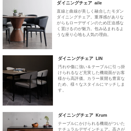
ダイニングチェア
aile
ことで、ありきたりなダイニングをワンランク上のおしゃれな
納性、そしてどんな人にも快適な座り心地がポイントです。軽
なテイストにはウォールナットを使用したチェアがおすすめ。
空間に仕上げてくれます。
直線と曲線が美しく融合したモダン
量なポリプロピレンチェアや使わない時に重ねて収納できるス
深みのある重厚な雰囲気と木のぬくもりが相俟って、居心地の
ダイニングチェア。重厚感がありな
タッキングチェアがおすすめ。二人暮らしの場合は、省スペー
良い空間が完成します。素朴で優しい雰囲気を演出してくれる
がらもローデザインのため圧迫感な
スを意識しつつも、二人でゆったりとくつろげる空間を作りた
北欧テイストなダイニングチェアはとても人気で、おしゃれ空
く置けるのが魅力。包み込まれるよ
い場合に注目したいポイントです。圧迫感のないスリムなデザ
間になること間違いなし。
うな座り心地も人気の理由。
インや、アームレスのチェアを選ぶと、空間を広く見せる効果
があります。軽やかなデザインや見た目に重たさを感じさせな
い素材を選ぶと、お部屋全体がスッキリします。
ダイニングチェア
LIN
汚れや傷に強い＆テーブルに引っ掛
けられるなど充実した機能面がお客
様から高評価。カラー展開も豊富な
ため、様々なスタイルにマッチしま
す。
ダイニングチェア
Krum
テーブルにかけられる機能がついた
ナチュラルデザインチェア。高さが