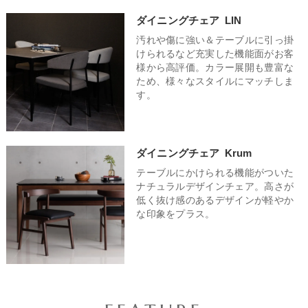
い素材を選ぶと、お部屋全体がスッキリします。
ダイニングチェア
LIN
汚れや傷に強い＆テーブルに引っ掛
けられるなど充実した機能面がお客
様から高評価。カラー展開も豊富な
ため、様々なスタイルにマッチしま
す。
ダイニングチェア
Krum
テーブルにかけられる機能がついた
ナチュラルデザインチェア。高さが
低く抜け感のあるデザインが軽やか
な印象をプラス。