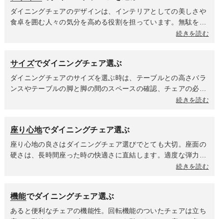
ダイニングチェアのデザインは、インテリアとしての美しさや
食卓を囲む人々の気分を高める役割を担っています。無駄をそ
ぎ落としたミニマルなフォルム・直線的なライン・モノトーン
続きを読む
や落ち着いた色合いが特徴のシンプルモダンなデザインはスタ
イリッシュですっきりとした印象を与えます。天然木の美しい
サイズ
でダイニングチェア選ぶ
木目を活かしていて、丸みを帯びた優しいフォルムが特徴の北
欧デザインは温かく居心地の良い雰囲気を作り出します。流行
ダイニングチェアのサイズを選ぶ時は、テーブルとの高さバラ
に左右されず長く愛されるデザインが多いのも魅力です。ダイ
ンスやテーブルの脚と脚の間のスペースの確認、チェアの必要
ニングテーブルや周囲のインテリアの雰囲気に統一するのか、
動線スペースを考慮しながらサイズを選ぶことをオススメしま
続きを読む
個性的なデザインで空間にアクセントを与えるのかを決めて選
す。また、高さによって部屋に与える印象も異なりますので、
びましょう。
選ぶポイントの一つにもなります。肘掛けがあるタイプのチェ
座り心地
でダイニングチェア選ぶ
アはテーブルの中にチェアをしまえるのかどうかに影響する肘
掛けの高さとダイニングテーブル天板下までの高さ確認を忘れ
座り心地の良さはダイニングチェア選びでとても大切。座面の
ずに。全体のサイズだけでなく、座る部分の有効スペースがど
硬さは、長時間座った時の快適さに直結します。適度な弾力性
のくらい確保できるのかで座り心地が変わるため、事前に確認
があるものは長時間座ってもお尻が痛くなりにくく、姿勢も安
続きを読む
しておきましょう。
定しやすいです。食事の時間が長い方や食後にそのままくつろ
ぎたい方におすすめです。板座など硬めの座面は、短時間の使
機能
でダイニングチェア選ぶ
用が多い方や座面にクッションを敷いて使いたい方に選ばれて
います。座面や背面の素材も座り心地に影響します。ファブリ
あると便利なチェアの機能性。回転機能のついたチェアは立ち