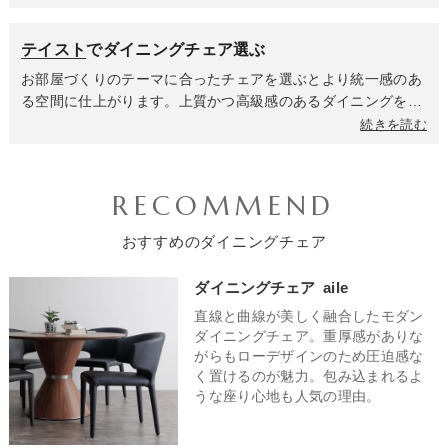
まず選べば間違いなく空間に馴染む色合いです。グレーやブラ
やデザインは大きく変わってきます。小さなお子様がいるご家
ウンは空間に落ち着きと上質感を与えます。セラミックやガラ
庭では、安全性と清潔さ、そして成長に合わせた使いやすさが
テイスト
でダイニングチェア選ぶ
スのテーブルと合わせればシックで大人っぽいホテルライクな
重要になります。お手入れのしやすいチェアや脚がしっかりし
雰囲気に、木製テーブルに合わせればヴィンテージなインテリ
ていてぐらつきのない安定したチェアを選びましょう。座面が
お部屋づくりのテーマに合ったチェアを選ぶとより統一感のあ
アやナチュラルなテイストに仕上がります。ブラックはモダン
広くて座りやすく、転倒しにくい構造で、お子様の指が挟まれ
る空間に仕上がります。上質かつ高級感のあるダイニングを叶
でシャープな印象を与え、空間を引き締める効果があります。
ないような隙間の少ないデザインも重要です。共働きや在宅ワ
えるならシンプルモダンテイストのダイニングチェア。ベース
続きを読む
洗練された都会的なダイニングや、インダストリアルテイスト
ークが多いご家庭は食事以外にもPC作業や勉強をする時間が
がシンプルなデザインのため、飽きずに長く愛用していただけ
にもよく合います。ブルーは知的な印象や爽やかさ、グリーン
多いため、座り心地と機能性を重視しましょう。クッション性
ます。清潔感あふれるホワイトカラーがメインのダイニングチ
は安らぎや自然の温もりを与えます。ダイニングに心地よいア
が高く身体にフィットするデザインだったり、背中全体を支え
ェアは、すべて白で統一した上品なホワイトインテリア空間や
RECOMMEND
クセントを加えたい時に効果的です。空間に活気と遊び心をプ
てくれるハイバックチェア、リラックス効果が高く長時間の作
ブラックやグレーと組み合わせたクールなモノトーンインテリ
ラスするレッドや食卓を明るく楽しい雰囲気にしたい時に最適
業でも快適さを保てる肘掛けつきチェア、PC作業の高さに合
ア、アクセントにオークやナチュラルカラーをプラスした北欧
おすすめのダイニングチェア
なイエローもおすすめ。全て統一したカラーにするのもいいで
わせて座面高を微調整できる昇降機能はあると便利です。来客
テイストなど、様々なテイストにマッチします。モダンな雰囲
すが、カラー違いのチェアをミックスしたアソート使いをする
が多く大人数で囲むことが多いご家庭は、移動のしやすさや収
気もありながら温かみを感じることができるナチュラルモダン
ダイニングチェア
aile
ことで、ありきたりなダイニングをワンランク上のおしゃれな
納性、そしてどんな人にも快適な座り心地がポイントです。軽
なテイストにはウォールナットを使用したチェアがおすすめ。
空間に仕上げてくれます。
直線と曲線が美しく融合したモダン
量なポリプロピレンチェアや使わない時に重ねて収納できるス
深みのある重厚な雰囲気と木のぬくもりが相俟って、居心地の
ダイニングチェア。重厚感がありな
タッキングチェアがおすすめ。二人暮らしの場合は、省スペー
良い空間が完成します。素朴で優しい雰囲気を演出してくれる
がらもローデザインのため圧迫感な
スを意識しつつも、二人でゆったりとくつろげる空間を作りた
北欧テイストなダイニングチェアはとても人気で、おしゃれ空
く置けるのが魅力。包み込まれるよ
い場合に注目したいポイントです。圧迫感のないスリムなデザ
間になること間違いなし。
うな座り心地も人気の理由。
インや、アームレスのチェアを選ぶと、空間を広く見せる効果
があります。軽やかなデザインや見た目に重たさを感じさせな