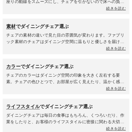
ックは布地ならではの柔らかさがあり、通気性が良く蒸れにく
座りの動線をスムーズにし、チェアを引かないので床への負担
いのが特徴で、合皮はある程度の硬さを持つ素材なので、座っ
が軽減されます。昇降機能は身長や座り方の好みに合わせて最
続きを読む
た時の沈み込みが少なく、へたりにくいという特徴がありま
適な座面高に調整できることで、小さいなお子様から大人まで
す。背もたれの高さによってリラックス度が変わります。背も
幅広い世代で使用ができ、家族みんなが快適に食事をすること
素材
でダイニングチェア選ぶ
たれが高いハイバックタイプは、しっかり支えてくれるのでゆ
ができます。「テーブルが高すぎる」「低すぎる」といったス
ったりと身体を預けてくつろげます。ローバックタイプは高さ
トレスから解放され、新しくテーブルを買い替えた時も、チェ
チェアの素材の違いで見た目の雰囲気が変わります。ファブリ
がなくてもチェアの計算されたフォルムが身体をキャッチして
アを買い替える必要がないかもしれません。最近人気なのはテ
ック素材のチェアはダイニング空間に温もりと優しさを届けま
姿勢を安定させてくれるチェアが多くあります。肘掛けがある
ーブルに引っ掛けられるチェア。使わない時はテーブルの天板
す。夏場は座面が蒸れにくくてべたつきを感じにくく、冬場は
続きを読む
ことで腕を預けてリラックスできるため、座り心地が格段にア
にチェアを引っ掛けて浮かせることで、ダイニング空間が驚く
体温を保ちやすく座った瞬間のひんやり感が少ないのが特徴。
ップします。立ち座りの際にも支えになり、身体への負担を軽
ほどスッキリします。一番のメリットはお掃除ロボットが引っ
合皮は高級感がありスタイリッシュな印象を与えます。しっと
減します。
カラー
でダイニングチェア選ぶ
かかることなく、隅々までスムーズに掃除してくれること。手
りとした肌触りが魅力で、汚れてもサッと拭けてお手入れが楽
で掃除機をかける時も、チェアをいちいち動かす手間が省ける
なのがポイント。木材は時代や流行に左右されない普遍的な美
チェアのカラーはダイニング空間の印象を大きく左右する要
ので、毎日の家事がぐんと楽になります。
しさと、使うほどに味わいを増す魅力に満ちています。自然素
素。チェアの色ひとつで、お部屋が広く見えたり、温かく感じ
材ならではの安心感は、ダイニングでの時間をよりリラックス
られたり、スタイリッシュなカフェのようになったりします。
続きを読む
させてくれます。PP素材はデザイン性の高い商品が多く、軽く
コンセプトに合わせて暖色系か寒色系か無彩色なのかを選んで
て丈夫なのが魅力。耐久性が高いため室外での使用も可能。お
全体の雰囲気を決めましょう。ホワイトやアイボリーは清潔感
ライフスタイル
でダイニングチェア選ぶ
手入れも簡単なので小さいお子様がいるご家庭や、来客が多い
があり、空間に広がりと明るさをもたらします。どんな色のテ
ご家庭でも安心して使えます。
ーブルにも合わせやすく、ナチュラル、北欧、モダンなど幅広
ダイニングチェアは毎日の食事はもちろん、くつろいだり、作
いテイストに馴染みます。ライトグレーやベージュは落ち着き
業をしたりと、お客様のライフスタイルに密接に関わる大切な
があり、どんなインテリアにも溶け込む万能カラー。悩んだら
家具です。家族構成や過ごし方によって、チェアに求める機能
続きを読む