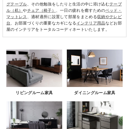
グテーブル
、その他勉強をしたりと生活の中に溶け込む
テーブ
ル（机）
や
チェア（椅子）
、一日の疲れを癒すための
ベッド・
マットレス
、適材適所に設置して部屋をまとめる
収納やテレビ
台
、お部屋づくりの重要なカギになる
インテリア用品
などお部
屋のインテリアをトータルコーディネートいたします。
リビングルーム家具
ダイニングルーム家具