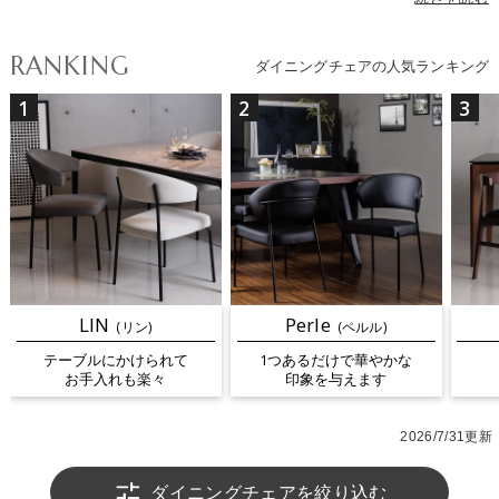
リアに合う高級感のあるレザーや、ナチュラル・北欧インテリアに
ぴったりのウッドチェアなど、テイストに合わせてお選びいただけ
RANKING
ダイニングチェアの人気ランキング
ます。カラーはブラック・ホワイト・グレーなどのモノトーンか
ら、グリーン・レッド・ブルー・イエローなど空間のアクセントに
1
2
3
なる色まで揃っています。座面のクッション性、背もたれの高さ、
肘掛けの有無などによって座り心地が変わり、昇降や回転などの機
能を備えたモデルは食卓だけでなくデスクワークにも最適です。さ
らに最近人気のテーブルにチェアを引っ掛けてお手入れが楽になる
ルンバブルチェアも続々入荷中。多彩なダイニングチェアから、理
想の一脚を見つけてください。
LIN
Perle
(リン)
(ペルル)
テーブルにかけられて
1つあるだけで華やかな
お手入れも楽々
印象を与えます
2026/7/31更新
ダイニングチェアを絞り込む