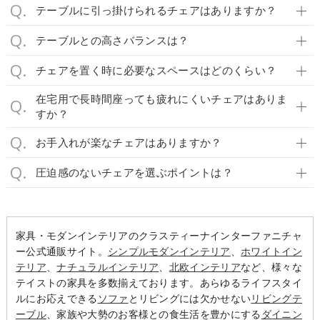
テーブルに引っ掛けられるチェアはありますか？
テーブルとの高さバランスは？
チェアを置く時に必要なスペースはどのくらい？
在宅用で長時間座っても疲れにくいチェアはありま
すか？
お手入れが楽なチェアはありますか？
圧迫感のないチェアを選ぶポイントは？
家具・モダンインテリアのクラスティーナインターファニチャ
ー公式通販サイト。
シンプルモダンインテリア
、
ホワイトイン
テリア
、
ナチュラルインテリア
、
北欧インテリア
など、様々な
テイストの家具を多数揃えております。あらゆるライフスタイ
ルにお応えできる
ソファ
とリビングには欠かせない
リビングテ
ーブル
、家族や大勢のお客様との食生活を豊かにする
ダイニン