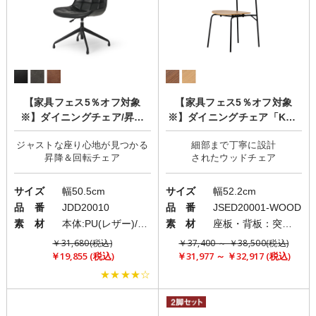
【家具フェス5％オフ対象
【家具フェス5％オフ対象
※】ダイニングチェア/昇降
※】ダイニングチェア「KAP
式/360度回転機能「BEAGLE
ELL3(カペル)」
ジャストな座り心地が見つかる
細部まで丁寧に設計
(ビーグル)」
サイズ
幅50.5cm
サイズ
幅52.2cm
品 番
JDD20010
品 番
JSED20001-WOOD
素 材
本体:PU(レザー)/脚部:スチール
素 材
座板・背板：突板/フレーム：スチール
￥31,680(税込)
￥37,400 ～ ￥38,500(税込)
￥19,855 (税込)
￥31,977 ～ ￥32,917 (税込)
★★★★☆