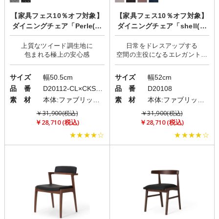
【家具フェス10％オフ対象】
【家具フェス10％オフ対象】
ダイニングチェア「Perle(ペ
ダイニングチェア「shell(シ
ルル)」
ェル)」
上質なツイード調生地に
日常をドレスアップする
空間の主役になるエレガントな
サイズ
幅50.5cm
サイズ
幅52cm
品 番
D20112-CL×CKS012
品 番
D20108
素 材
本体:ファブリック(布)/脚:スチール
素 材
本体:ファブリック(布)/脚:スチール
￥31,900(税込)
￥31,900(税込)
￥28,710 (税込)
￥28,710 (税込)
★★★★☆
★★★★☆