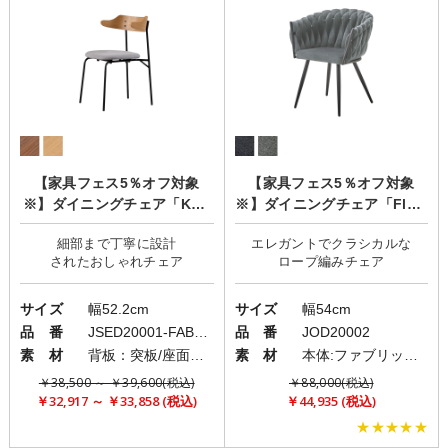
【家具フェス5％オフ対象
【家具フェス5％オフ対象
※】ダイニングチェア「KAP
※】ダイニングチェア「Flow
EL3(カペル)」
er(フラワー)」2脚セット
細部まで丁寧に設計
エレガントでクラシカルな
サイズ
幅52.2cm
サイズ
幅54cm
品 番
JSED20001-FABRIC
品 番
JOD20002
素 材
背板：突板/座面：ファブリック(布)/フレーム：スチール
素 材
本体:ファブリック(布)/脚:アイアン
￥38,500 ～ ￥39,600(税込)
￥88,000(税込)
￥32,917 ～ ￥33,858 (税込)
￥44,935 (税込)
★★★★★