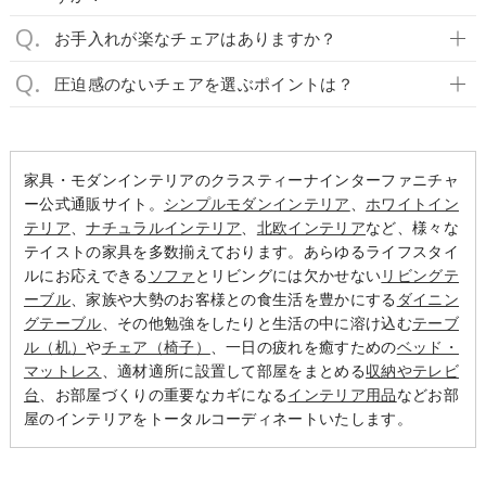
お手入れが楽なチェアはありますか？
圧迫感のないチェアを選ぶポイントは？
家具・モダンインテリアのクラスティーナインターファニチャ
ー公式通販サイト。
シンプルモダンインテリア
、
ホワイトイン
テリア
、
ナチュラルインテリア
、
北欧インテリア
など、様々な
テイストの家具を多数揃えております。あらゆるライフスタイ
ルにお応えできる
ソファ
とリビングには欠かせない
リビングテ
ーブル
、家族や大勢のお客様との食生活を豊かにする
ダイニン
グテーブル
、その他勉強をしたりと生活の中に溶け込む
テーブ
ル（机）
や
チェア（椅子）
、一日の疲れを癒すための
ベッド・
マットレス
、適材適所に設置して部屋をまとめる
収納やテレビ
台
、お部屋づくりの重要なカギになる
インテリア用品
などお部
屋のインテリアをトータルコーディネートいたします。