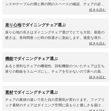
に左右されず長く愛されるデザインが多いのも魅力です。ダイ
ンスやテーブルの脚と脚の間のスペースの確認、チェアの必要
ニングテーブルや周囲のインテリアの雰囲気に統一するのか、
動線スペースを考慮しながらサイズを選ぶことをオススメしま
続きを読む
個性的なデザインで空間にアクセントを与えるのかを決めて選
す。また、高さによって部屋に与える印象も異なりますので、
びましょう。
選ぶポイントの一つにもなります。肘掛けがあるタイプのチェ
座り心地
でダイニングチェア選ぶ
アはテーブルの中にチェアをしまえるのかどうかに影響する肘
掛けの高さとダイニングテーブル天板下までの高さ確認を忘れ
座り心地の良さはダイニングチェア選びでとても大切。座面の
ずに。全体のサイズだけでなく、座る部分の有効スペースがど
硬さは、長時間座った時の快適さに直結します。適度な弾力性
のくらい確保できるのかで座り心地が変わるため、事前に確認
があるものは長時間座ってもお尻が痛くなりにくく、姿勢も安
続きを読む
しておきましょう。
定しやすいです。食事の時間が長い方や食後にそのままくつろ
ぎたい方におすすめです。板座など硬めの座面は、短時間の使
機能
でダイニングチェア選ぶ
用が多い方や座面にクッションを敷いて使いたい方に選ばれて
います。座面や背面の素材も座り心地に影響します。ファブリ
あると便利なチェアの機能性。回転機能のついたチェアは立ち
ックは布地ならではの柔らかさがあり、通気性が良く蒸れにく
座りの動線をスムーズにし、チェアを引かないので床への負担
いのが特徴で、合皮はある程度の硬さを持つ素材なので、座っ
が軽減されます。昇降機能は身長や座り方の好みに合わせて最
続きを読む
た時の沈み込みが少なく、へたりにくいという特徴がありま
適な座面高に調整できることで、小さいなお子様から大人まで
す。背もたれの高さによってリラックス度が変わります。背も
幅広い世代で使用ができ、家族みんなが快適に食事をすること
素材
でダイニングチェア選ぶ
たれが高いハイバックタイプは、しっかり支えてくれるのでゆ
ができます。「テーブルが高すぎる」「低すぎる」といったス
ったりと身体を預けてくつろげます。ローバックタイプは高さ
トレスから解放され、新しくテーブルを買い替えた時も、チェ
チェアの素材の違いで見た目の雰囲気が変わります。ファブリ
がなくてもチェアの計算されたフォルムが身体をキャッチして
アを買い替える必要がないかもしれません。最近人気なのはテ
ック素材のチェアはダイニング空間に温もりと優しさを届けま
姿勢を安定させてくれるチェアが多くあります。肘掛けがある
ーブルに引っ掛けられるチェア。使わない時はテーブルの天板
す。夏場は座面が蒸れにくくてべたつきを感じにくく、冬場は
続きを読む