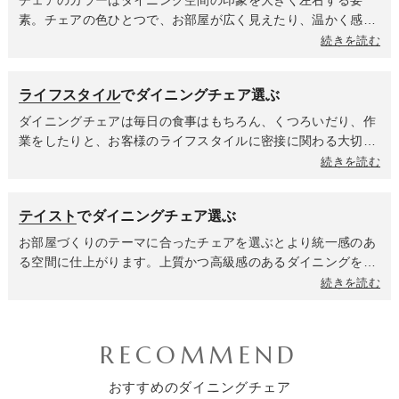
ので、毎日の家事がぐんと楽になります。
しさと、使うほどに味わいを増す魅力に満ちています。自然素
素。チェアの色ひとつで、お部屋が広く見えたり、温かく感じ
材ならではの安心感は、ダイニングでの時間をよりリラックス
られたり、スタイリッシュなカフェのようになったりします。
続きを読む
させてくれます。PP素材はデザイン性の高い商品が多く、軽く
コンセプトに合わせて暖色系か寒色系か無彩色なのかを選んで
て丈夫なのが魅力。耐久性が高いため室外での使用も可能。お
全体の雰囲気を決めましょう。ホワイトやアイボリーは清潔感
ライフスタイル
でダイニングチェア選ぶ
手入れも簡単なので小さいお子様がいるご家庭や、来客が多い
があり、空間に広がりと明るさをもたらします。どんな色のテ
ご家庭でも安心して使えます。
ーブルにも合わせやすく、ナチュラル、北欧、モダンなど幅広
ダイニングチェアは毎日の食事はもちろん、くつろいだり、作
いテイストに馴染みます。ライトグレーやベージュは落ち着き
業をしたりと、お客様のライフスタイルに密接に関わる大切な
があり、どんなインテリアにも溶け込む万能カラー。悩んだら
家具です。家族構成や過ごし方によって、チェアに求める機能
続きを読む
まず選べば間違いなく空間に馴染む色合いです。グレーやブラ
やデザインは大きく変わってきます。小さなお子様がいるご家
ウンは空間に落ち着きと上質感を与えます。セラミックやガラ
庭では、安全性と清潔さ、そして成長に合わせた使いやすさが
テイスト
でダイニングチェア選ぶ
スのテーブルと合わせればシックで大人っぽいホテルライクな
重要になります。お手入れのしやすいチェアや脚がしっかりし
雰囲気に、木製テーブルに合わせればヴィンテージなインテリ
ていてぐらつきのない安定したチェアを選びましょう。座面が
お部屋づくりのテーマに合ったチェアを選ぶとより統一感のあ
アやナチュラルなテイストに仕上がります。ブラックはモダン
広くて座りやすく、転倒しにくい構造で、お子様の指が挟まれ
る空間に仕上がります。上質かつ高級感のあるダイニングを叶
でシャープな印象を与え、空間を引き締める効果があります。
ないような隙間の少ないデザインも重要です。共働きや在宅ワ
えるならシンプルモダンテイストのダイニングチェア。ベース
続きを読む
洗練された都会的なダイニングや、インダストリアルテイスト
ークが多いご家庭は食事以外にもPC作業や勉強をする時間が
がシンプルなデザインのため、飽きずに長く愛用していただけ
にもよく合います。ブルーは知的な印象や爽やかさ、グリーン
多いため、座り心地と機能性を重視しましょう。クッション性
ます。清潔感あふれるホワイトカラーがメインのダイニングチ
は安らぎや自然の温もりを与えます。ダイニングに心地よいア
が高く身体にフィットするデザインだったり、背中全体を支え
ェアは、すべて白で統一した上品なホワイトインテリア空間や
RECOMMEND
クセントを加えたい時に効果的です。空間に活気と遊び心をプ
てくれるハイバックチェア、リラックス効果が高く長時間の作
ブラックやグレーと組み合わせたクールなモノトーンインテリ
ラスするレッドや食卓を明るく楽しい雰囲気にしたい時に最適
業でも快適さを保てる肘掛けつきチェア、PC作業の高さに合
ア、アクセントにオークやナチュラルカラーをプラスした北欧
おすすめのダイニングチェア
なイエローもおすすめ。全て統一したカラーにするのもいいで
わせて座面高を微調整できる昇降機能はあると便利です。来客
テイストなど、様々なテイストにマッチします。モダンな雰囲