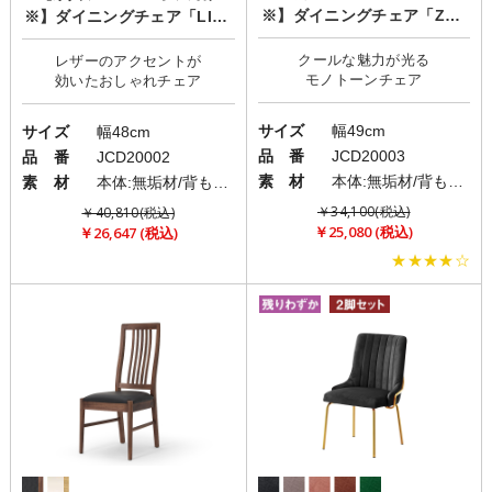
※】ダイニングチェア「ZEN
※】ダイニングチェア「LIZZ
O(ゼノ)」
(リズ)」
クールな魅力が光る
レザーのアクセントが
サイズ
幅49cm
サイズ
幅48cm
品 番
JCD20003
品 番
JCD20002
素 材
本体:無垢材/背もたれ:PVC(レザー)/座面:PVC(レザー)
素 材
本体:無垢材/背もたれ:PVC(レザー)/座面:ファブリック(布)
￥34,100(税込)
￥40,810(税込)
￥25,080 (税込)
￥26,647 (税込)
★★★★☆