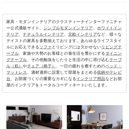
家具・モダンインテリアのクラスティーナインターファニチャ
ー公式通販サイト。
シンプルモダンインテリア
、
ホワイトイン
テリア
、
ナチュラルインテリア
、
北欧インテリア
など、様々な
テイストの家具を多数揃えております。あらゆるライフスタイ
ルにお応えできる
ソファ
とリビングには欠かせない
リビングテ
ーブル
、家族や大勢のお客様との食生活を豊かにする
ダイニン
グテーブル
、その他勉強をしたりと生活の中に溶け込む
テーブ
ル（机）
や
チェア（椅子）
、一日の疲れを癒すための
ベッド・
マットレス
、適材適所に設置して部屋をまとめる
収納やテレビ
台
、お部屋づくりの重要なカギになる
インテリア用品
などお部
屋のインテリアをトータルコーディネートいたします。