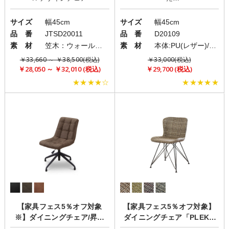
サイズ
幅45cm
サイズ
幅45cm
品 番
JTSD20011
品 番
D20109
素 材
笠木：ウォールナット・オーク/フレーム：オーク/座面：合成皮革張り
素 材
本体:PU(レザー)/脚部:スチール
￥33,660 ～ ￥38,500(税込)
￥33,000(税込)
￥28,050 ～ ￥32,010 (税込)
￥29,700 (税込)
★★★★☆
★★★★★
【家具フェス5％オフ対象
【家具フェス5％オフ対象】
※】ダイニングチェア/昇降
ダイニングチェア「PLEKO
式/360度回転機能「SKID(ス
(プレコ)」