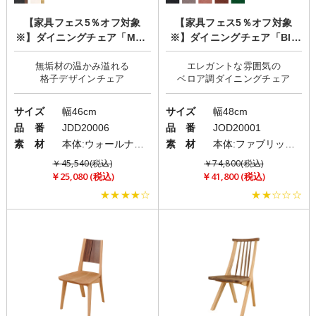
【家具フェス5％オフ対象
【家具フェス5％オフ対象
※】ダイニングチェア「MER
※】ダイニングチェア「Blu
GE(マージ)」
me(ブルーメ)」2脚セット
無垢材の温かみ溢れる
エレガントな雰囲気の
サイズ
幅46cm
サイズ
幅48cm
品 番
JDD20006
品 番
JOD20001
素 材
本体:ウォールナット無垢材・オーク無垢材/座面:PVC(レザー)
素 材
本体:ファブリック(布)/脚:アイアン
￥45,540(税込)
￥74,800(税込)
￥25,080 (税込)
￥41,800 (税込)
★★★★☆
★★☆☆☆