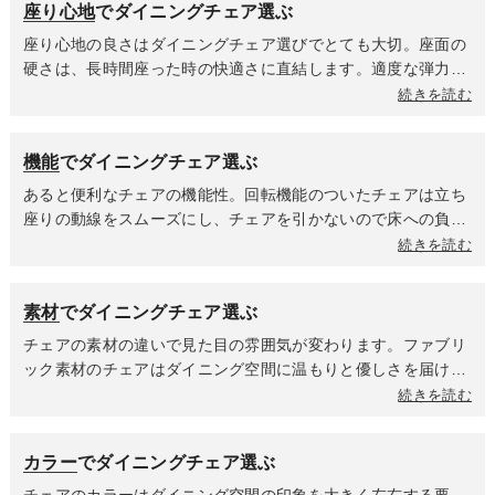
座り心地
でダイニングチェア選ぶ
アはテーブルの中にチェアをしまえるのかどうかに影響する肘
掛けの高さとダイニングテーブル天板下までの高さ確認を忘れ
座り心地の良さはダイニングチェア選びでとても大切。座面の
ずに。全体のサイズだけでなく、座る部分の有効スペースがど
硬さは、長時間座った時の快適さに直結します。適度な弾力性
のくらい確保できるのかで座り心地が変わるため、事前に確認
があるものは長時間座ってもお尻が痛くなりにくく、姿勢も安
続きを読む
しておきましょう。
定しやすいです。食事の時間が長い方や食後にそのままくつろ
ぎたい方におすすめです。板座など硬めの座面は、短時間の使
機能
でダイニングチェア選ぶ
用が多い方や座面にクッションを敷いて使いたい方に選ばれて
います。座面や背面の素材も座り心地に影響します。ファブリ
あると便利なチェアの機能性。回転機能のついたチェアは立ち
ックは布地ならではの柔らかさがあり、通気性が良く蒸れにく
座りの動線をスムーズにし、チェアを引かないので床への負担
いのが特徴で、合皮はある程度の硬さを持つ素材なので、座っ
が軽減されます。昇降機能は身長や座り方の好みに合わせて最
続きを読む
た時の沈み込みが少なく、へたりにくいという特徴がありま
適な座面高に調整できることで、小さいなお子様から大人まで
す。背もたれの高さによってリラックス度が変わります。背も
幅広い世代で使用ができ、家族みんなが快適に食事をすること
素材
でダイニングチェア選ぶ
たれが高いハイバックタイプは、しっかり支えてくれるのでゆ
ができます。「テーブルが高すぎる」「低すぎる」といったス
ったりと身体を預けてくつろげます。ローバックタイプは高さ
トレスから解放され、新しくテーブルを買い替えた時も、チェ
チェアの素材の違いで見た目の雰囲気が変わります。ファブリ
がなくてもチェアの計算されたフォルムが身体をキャッチして
アを買い替える必要がないかもしれません。最近人気なのはテ
ック素材のチェアはダイニング空間に温もりと優しさを届けま
姿勢を安定させてくれるチェアが多くあります。肘掛けがある
ーブルに引っ掛けられるチェア。使わない時はテーブルの天板
す。夏場は座面が蒸れにくくてべたつきを感じにくく、冬場は
続きを読む
ことで腕を預けてリラックスできるため、座り心地が格段にア
にチェアを引っ掛けて浮かせることで、ダイニング空間が驚く
体温を保ちやすく座った瞬間のひんやり感が少ないのが特徴。
ップします。立ち座りの際にも支えになり、身体への負担を軽
ほどスッキリします。一番のメリットはお掃除ロボットが引っ
合皮は高級感がありスタイリッシュな印象を与えます。しっと
減します。
カラー
でダイニングチェア選ぶ
かかることなく、隅々までスムーズに掃除してくれること。手
りとした肌触りが魅力で、汚れてもサッと拭けてお手入れが楽
で掃除機をかける時も、チェアをいちいち動かす手間が省ける
なのがポイント。木材は時代や流行に左右されない普遍的な美
チェアのカラーはダイニング空間の印象を大きく左右する要