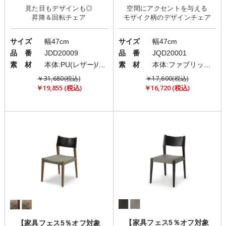
見た目もデザインも◎
空間にアクセントを与える
キッド)」
サイズ
幅47cm
サイズ
幅47cm
品 番
JDD20009
品 番
JQD20001
素 材
本体:PU(レザー)/脚部:スチール
素 材
本体:ファブリック(布)/脚:スチール
￥31,680(税込)
￥17,600(税込)
￥19,855 (税込)
￥16,720 (税込)
【家具フェス5％オフ対象
【家具フェス5％オフ対象