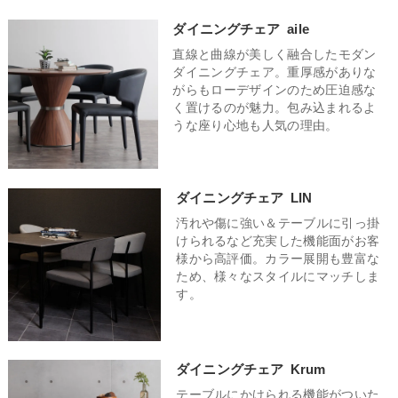
すが、カラー違いのチェアをミックスしたアソート使いをする
が多く大人数で囲むことが多いご家庭は、移動のしやすさや収
気もありながら温かみを感じることができるナチュラルモダン
ダイニングチェア
aile
ことで、ありきたりなダイニングをワンランク上のおしゃれな
納性、そしてどんな人にも快適な座り心地がポイントです。軽
なテイストにはウォールナットを使用したチェアがおすすめ。
空間に仕上げてくれます。
直線と曲線が美しく融合したモダン
量なポリプロピレンチェアや使わない時に重ねて収納できるス
深みのある重厚な雰囲気と木のぬくもりが相俟って、居心地の
ダイニングチェア。重厚感がありな
タッキングチェアがおすすめ。二人暮らしの場合は、省スペー
良い空間が完成します。素朴で優しい雰囲気を演出してくれる
がらもローデザインのため圧迫感な
スを意識しつつも、二人でゆったりとくつろげる空間を作りた
北欧テイストなダイニングチェアはとても人気で、おしゃれ空
く置けるのが魅力。包み込まれるよ
い場合に注目したいポイントです。圧迫感のないスリムなデザ
間になること間違いなし。
うな座り心地も人気の理由。
インや、アームレスのチェアを選ぶと、空間を広く見せる効果
があります。軽やかなデザインや見た目に重たさを感じさせな
い素材を選ぶと、お部屋全体がスッキリします。
ダイニングチェア
LIN
汚れや傷に強い＆テーブルに引っ掛
けられるなど充実した機能面がお客
様から高評価。カラー展開も豊富な
ため、様々なスタイルにマッチしま
す。
ダイニングチェア
Krum
テーブルにかけられる機能がついた