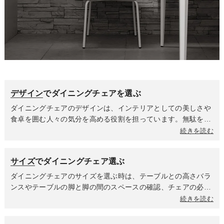
デザイン
でダイニングチェアを選ぶ
ダイニングチェアのデザインは、インテリアとしての美しさや
食卓を囲む人々の気分を高める役割を担っています。無駄をそ
ぎ落としたミニマルなフォルム・直線的なライン・モノトーン
続きを読む
や落ち着いた色合いが特徴のシンプルモダンなデザインはスタ
イリッシュですっきりとした印象を与えます。天然木の美しい
サイズ
でダイニングチェア選ぶ
木目を活かしていて、丸みを帯びた優しいフォルムが特徴の北
欧デザインは温かく居心地の良い雰囲気を作り出します。流行
ダイニングチェアのサイズを選ぶ時は、テーブルとの高さバラ
に左右されず長く愛されるデザインが多いのも魅力です。ダイ
ンスやテーブルの脚と脚の間のスペースの確認、チェアの必要
ニングテーブルや周囲のインテリアの雰囲気に統一するのか、
動線スペースを考慮しながらサイズを選ぶことをオススメしま
続きを読む
個性的なデザインで空間にアクセントを与えるのかを決めて選
す。また、高さによって部屋に与える印象も異なりますので、
びましょう。
選ぶポイントの一つにもなります。肘掛けがあるタイプのチェ