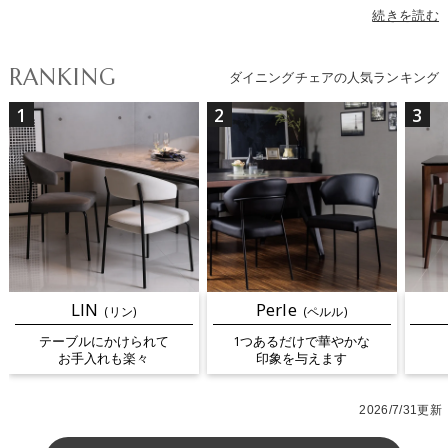
おしゃれなデザインまで幅広くラインナップ。素材はモダンインテ
続きを読む
リアに合う高級感のあるレザーや、ナチュラル・北欧インテリアに
ぴったりのウッドチェアなど、テイストに合わせてお選びいただけ
RANKING
ダイニングチェアの人気ランキング
ます。カラーはブラック・ホワイト・グレーなどのモノトーンか
ら、グリーン・レッド・ブルー・イエローなど空間のアクセントに
1
2
3
なる色まで揃っています。座面のクッション性、背もたれの高さ、
肘掛けの有無などによって座り心地が変わり、昇降や回転などの機
能を備えたモデルは食卓だけでなくデスクワークにも最適です。さ
らに最近人気のテーブルにチェアを引っ掛けてお手入れが楽になる
ルンバブルチェアも続々入荷中。多彩なダイニングチェアから、理
想の一脚を見つけてください。
LIN
Perle
(リン)
(ペルル)
テーブルにかけられて
1つあるだけで華やかな
お手入れも楽々
印象を与えます
2026/7/31更新