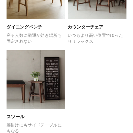
ダイニングベンチ
カウンターチェア
座る人数に融通が効き
場所も
いつもより高い位置で
ゆった
固定されない
りリラックス
スツール
腰掛けにも
サイドテーブルに
もなる