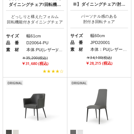
※】ダイニングチェア/肘付
ダイニングチェア/回転機能
き/回転チェア
「milo(ミロ)」
パーソナル感のある
どっしりと構えたフォルム
サイズ
幅60cm
サイズ
幅61cm
品 番
JPD20001
品 番
D20064-PU
素 材
本体：PU(レザー)/脚部：スチール
素 材
本体:PU(レザー)/脚:スチール
￥34,100(税込)
￥35,200(税込)
￥28,215 (税込)
￥31,680 (税込)
★★★★☆