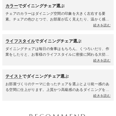
ほどスッキリします。一番のメリットはお掃除ロボットが引っ
合皮は高級感がありスタイリッシュな印象を与えます。しっと
減します。
カラー
でダイニングチェア選ぶ
かかることなく、隅々までスムーズに掃除してくれること。手
りとした肌触りが魅力で、汚れてもサッと拭けてお手入れが楽
で掃除機をかける時も、チェアをいちいち動かす手間が省ける
なのがポイント。木材は時代や流行に左右されない普遍的な美
チェアのカラーはダイニング空間の印象を大きく左右する要
ので、毎日の家事がぐんと楽になります。
しさと、使うほどに味わいを増す魅力に満ちています。自然素
素。チェアの色ひとつで、お部屋が広く見えたり、温かく感じ
材ならではの安心感は、ダイニングでの時間をよりリラックス
られたり、スタイリッシュなカフェのようになったりします。
続きを読む
させてくれます。PP素材はデザイン性の高い商品が多く、軽く
コンセプトに合わせて暖色系か寒色系か無彩色なのかを選んで
て丈夫なのが魅力。耐久性が高いため室外での使用も可能。お
全体の雰囲気を決めましょう。ホワイトやアイボリーは清潔感
ライフスタイル
でダイニングチェア選ぶ
手入れも簡単なので小さいお子様がいるご家庭や、来客が多い
があり、空間に広がりと明るさをもたらします。どんな色のテ
ご家庭でも安心して使えます。
ーブルにも合わせやすく、ナチュラル、北欧、モダンなど幅広
ダイニングチェアは毎日の食事はもちろん、くつろいだり、作
いテイストに馴染みます。ライトグレーやベージュは落ち着き
業をしたりと、お客様のライフスタイルに密接に関わる大切な
があり、どんなインテリアにも溶け込む万能カラー。悩んだら
家具です。家族構成や過ごし方によって、チェアに求める機能
続きを読む
まず選べば間違いなく空間に馴染む色合いです。グレーやブラ
やデザインは大きく変わってきます。小さなお子様がいるご家
ウンは空間に落ち着きと上質感を与えます。セラミックやガラ
庭では、安全性と清潔さ、そして成長に合わせた使いやすさが
テイスト
でダイニングチェア選ぶ
スのテーブルと合わせればシックで大人っぽいホテルライクな
重要になります。お手入れのしやすいチェアや脚がしっかりし
雰囲気に、木製テーブルに合わせればヴィンテージなインテリ
ていてぐらつきのない安定したチェアを選びましょう。座面が
お部屋づくりのテーマに合ったチェアを選ぶとより統一感のあ
アやナチュラルなテイストに仕上がります。ブラックはモダン
広くて座りやすく、転倒しにくい構造で、お子様の指が挟まれ
る空間に仕上がります。上質かつ高級感のあるダイニングを叶
でシャープな印象を与え、空間を引き締める効果があります。
ないような隙間の少ないデザインも重要です。共働きや在宅ワ
えるならシンプルモダンテイストのダイニングチェア。ベース
続きを読む
洗練された都会的なダイニングや、インダストリアルテイスト
ークが多いご家庭は食事以外にもPC作業や勉強をする時間が
がシンプルなデザインのため、飽きずに長く愛用していただけ
にもよく合います。ブルーは知的な印象や爽やかさ、グリーン
多いため、座り心地と機能性を重視しましょう。クッション性
ます。清潔感あふれるホワイトカラーがメインのダイニングチ
は安らぎや自然の温もりを与えます。ダイニングに心地よいア
が高く身体にフィットするデザインだったり、背中全体を支え
ェアは、すべて白で統一した上品なホワイトインテリア空間や