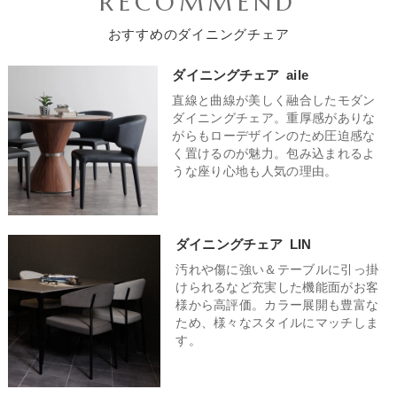
RECOMMEND
クセントを加えたい時に効果的です。空間に活気と遊び心をプ
てくれるハイバックチェア、リラックス効果が高く長時間の作
ブラックやグレーと組み合わせたクールなモノトーンインテリ
ラスするレッドや食卓を明るく楽しい雰囲気にしたい時に最適
業でも快適さを保てる肘掛けつきチェア、PC作業の高さに合
ア、アクセントにオークやナチュラルカラーをプラスした北欧
おすすめのダイニングチェア
なイエローもおすすめ。全て統一したカラーにするのもいいで
わせて座面高を微調整できる昇降機能はあると便利です。来客
テイストなど、様々なテイストにマッチします。モダンな雰囲
すが、カラー違いのチェアをミックスしたアソート使いをする
が多く大人数で囲むことが多いご家庭は、移動のしやすさや収
気もありながら温かみを感じることができるナチュラルモダン
ダイニングチェア
aile
ことで、ありきたりなダイニングをワンランク上のおしゃれな
納性、そしてどんな人にも快適な座り心地がポイントです。軽
なテイストにはウォールナットを使用したチェアがおすすめ。
空間に仕上げてくれます。
直線と曲線が美しく融合したモダン
量なポリプロピレンチェアや使わない時に重ねて収納できるス
深みのある重厚な雰囲気と木のぬくもりが相俟って、居心地の
ダイニングチェア。重厚感がありな
タッキングチェアがおすすめ。二人暮らしの場合は、省スペー
良い空間が完成します。素朴で優しい雰囲気を演出してくれる
がらもローデザインのため圧迫感な
スを意識しつつも、二人でゆったりとくつろげる空間を作りた
北欧テイストなダイニングチェアはとても人気で、おしゃれ空
く置けるのが魅力。包み込まれるよ
い場合に注目したいポイントです。圧迫感のないスリムなデザ
間になること間違いなし。
うな座り心地も人気の理由。
インや、アームレスのチェアを選ぶと、空間を広く見せる効果
があります。軽やかなデザインや見た目に重たさを感じさせな
い素材を選ぶと、お部屋全体がスッキリします。
ダイニングチェア
LIN
汚れや傷に強い＆テーブルに引っ掛
けられるなど充実した機能面がお客
様から高評価。カラー展開も豊富な
ため、様々なスタイルにマッチしま
す。