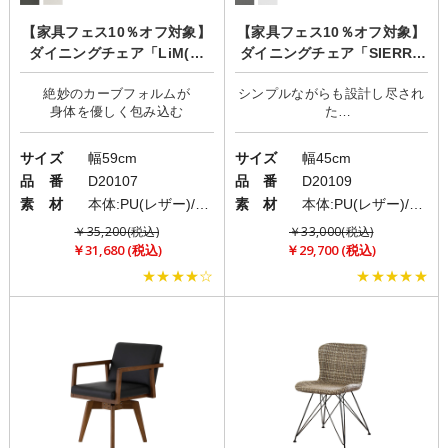
【家具フェス10％オフ対象】
【家具フェス10％オフ対象】
ダイニングチェア「LiM(リ
ダイニングチェア「SIERRA
ム)」
(シエラ)」
絶妙のカーブフォルムが
シンプルながらも設計し尽され
た
サイズ
幅59cm
サイズ
幅45cm
品 番
D20107
品 番
D20109
素 材
本体:PU(レザー)/脚部:スチール
素 材
本体:PU(レザー)/脚部:スチール
￥35,200(税込)
￥33,000(税込)
￥31,680 (税込)
￥29,700 (税込)
★★★★☆
★★★★★