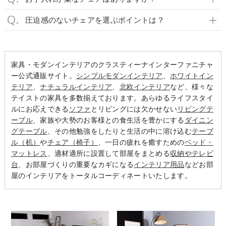
圧迫感のないチェアを選ぶポイントは？
家具・モダンインテリアのクラスティーナインターファニチャ
ー公式通販サイト。
シンプルモダンインテリア
、
ホワイトイン
テリア
、
ナチュラルインテリア
、
北欧インテリア
など、様々な
テイストの家具を多数揃えております。あらゆるライフスタイ
ルにお応えできる
ソファ
とリビングには欠かせない
リビングテ
ーブル
、家族や大勢のお客様との食生活を豊かにする
ダイニン
グテーブル
、その他勉強をしたりと生活の中に溶け込む
テーブ
ル（机）
や
チェア（椅子）
、一日の疲れを癒すための
ベッド・
マットレス
、適材適所に設置して部屋をまとめる
収納やテレビ
台
、お部屋づくりの重要なカギになる
インテリア用品
などお部
屋のインテリアをトータルコーディネートいたします。