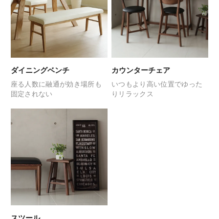
ダイニングベンチ
カウンターチェア
座る人数に融通が効き
場所も
いつもより高い位置で
ゆった
固定されない
りリラックス
スツール