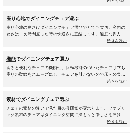
動線スペースを考慮しながらサイズを選ぶことをオススメしま
続きを読む
個性的なデザインで空間にアクセントを与えるのかを決めて選
す。また、高さによって部屋に与える印象も異なりますので、
びましょう。
選ぶポイントの一つにもなります。肘掛けがあるタイプのチェ
座り心地
でダイニングチェア選ぶ
アはテーブルの中にチェアをしまえるのかどうかに影響する肘
掛けの高さとダイニングテーブル天板下までの高さ確認を忘れ
座り心地の良さはダイニングチェア選びでとても大切。座面の
ずに。全体のサイズだけでなく、座る部分の有効スペースがど
硬さは、長時間座った時の快適さに直結します。適度な弾力性
のくらい確保できるのかで座り心地が変わるため、事前に確認
があるものは長時間座ってもお尻が痛くなりにくく、姿勢も安
続きを読む
しておきましょう。
定しやすいです。食事の時間が長い方や食後にそのままくつろ
ぎたい方におすすめです。板座など硬めの座面は、短時間の使
機能
でダイニングチェア選ぶ
用が多い方や座面にクッションを敷いて使いたい方に選ばれて
います。座面や背面の素材も座り心地に影響します。ファブリ
あると便利なチェアの機能性。回転機能のついたチェアは立ち
ックは布地ならではの柔らかさがあり、通気性が良く蒸れにく
座りの動線をスムーズにし、チェアを引かないので床への負担
いのが特徴で、合皮はある程度の硬さを持つ素材なので、座っ
が軽減されます。昇降機能は身長や座り方の好みに合わせて最
続きを読む
た時の沈み込みが少なく、へたりにくいという特徴がありま
適な座面高に調整できることで、小さいなお子様から大人まで
す。背もたれの高さによってリラックス度が変わります。背も
幅広い世代で使用ができ、家族みんなが快適に食事をすること
素材
でダイニングチェア選ぶ
たれが高いハイバックタイプは、しっかり支えてくれるのでゆ
ができます。「テーブルが高すぎる」「低すぎる」といったス
ったりと身体を預けてくつろげます。ローバックタイプは高さ
トレスから解放され、新しくテーブルを買い替えた時も、チェ
チェアの素材の違いで見た目の雰囲気が変わります。ファブリ
がなくてもチェアの計算されたフォルムが身体をキャッチして
アを買い替える必要がないかもしれません。最近人気なのはテ
ック素材のチェアはダイニング空間に温もりと優しさを届けま
姿勢を安定させてくれるチェアが多くあります。肘掛けがある
ーブルに引っ掛けられるチェア。使わない時はテーブルの天板
す。夏場は座面が蒸れにくくてべたつきを感じにくく、冬場は
続きを読む
ことで腕を預けてリラックスできるため、座り心地が格段にア
にチェアを引っ掛けて浮かせることで、ダイニング空間が驚く
体温を保ちやすく座った瞬間のひんやり感が少ないのが特徴。
ップします。立ち座りの際にも支えになり、身体への負担を軽