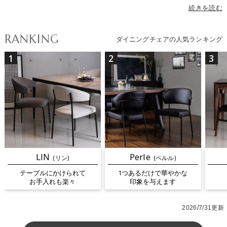
おしゃれなデザインまで幅広くラインナップ。素材はモダンインテ
続きを読む
リアに合う高級感のあるレザーや、ナチュラル・北欧インテリアに
ぴったりのウッドチェアなど、テイストに合わせてお選びいただけ
RANKING
ダイニングチェアの人気ランキング
ます。カラーはブラック・ホワイト・グレーなどのモノトーンか
ら、グリーン・レッド・ブルー・イエローなど空間のアクセントに
1
2
3
なる色まで揃っています。座面のクッション性、背もたれの高さ、
肘掛けの有無などによって座り心地が変わり、昇降や回転などの機
能を備えたモデルは食卓だけでなくデスクワークにも最適です。さ
らに最近人気のテーブルにチェアを引っ掛けてお手入れが楽になる
ルンバブルチェアも続々入荷中。多彩なダイニングチェアから、理
想の一脚を見つけてください。
LIN
Perle
(リン)
(ペルル)
テーブルにかけられて
1つあるだけで華やかな
お手入れも楽々
印象を与えます
2026/7/31更新