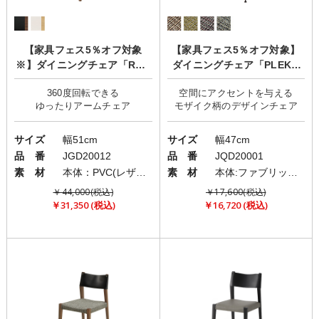
【家具フェス5％オフ対象
【家具フェス5％オフ対象】
※】ダイニングチェア「ROZ
ダイニングチェア「PLEKO
ETTA(ロゼッタ)」/肘付き/回
(プレコ)」
360度回転できる
空間にアクセントを与える
転チェア
サイズ
幅51cm
サイズ
幅47cm
品 番
JGD20012
品 番
JQD20001
素 材
本体：PVC(レザー)/脚部：ラバーウッド/肘：タモ
素 材
本体:ファブリック(布)/脚:スチール
￥44,000(税込)
￥17,600(税込)
￥31,350 (税込)
￥16,720 (税込)