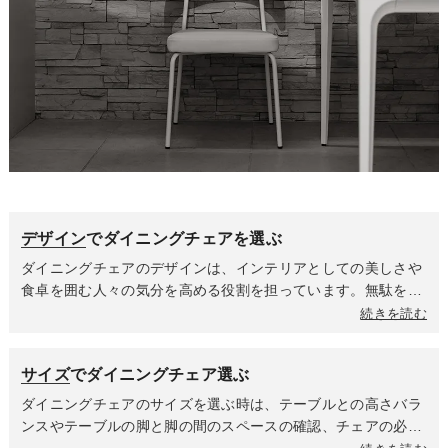
デザイン
でダイニングチェアを選ぶ
ダイニングチェアのデザインは、インテリアとしての美しさや
食卓を囲む人々の気分を高める役割を担っています。無駄をそ
ぎ落としたミニマルなフォルム・直線的なライン・モノトーン
続きを読む
や落ち着いた色合いが特徴のシンプルモダンなデザインはスタ
イリッシュですっきりとした印象を与えます。天然木の美しい
サイズ
でダイニングチェア選ぶ
木目を活かしていて、丸みを帯びた優しいフォルムが特徴の北
欧デザインは温かく居心地の良い雰囲気を作り出します。流行
ダイニングチェアのサイズを選ぶ時は、テーブルとの高さバラ
に左右されず長く愛されるデザインが多いのも魅力です。ダイ
ンスやテーブルの脚と脚の間のスペースの確認、チェアの必要
ニングテーブルや周囲のインテリアの雰囲気に統一するのか、