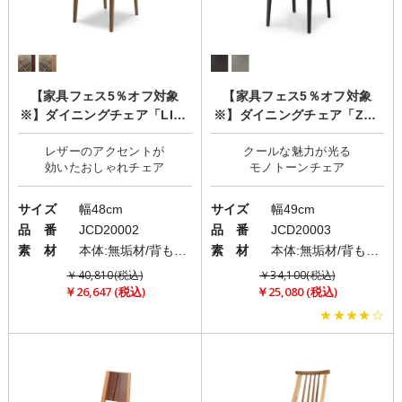
【家具フェス5％オフ対象
【家具フェス5％オフ対象
※】ダイニングチェア「LIZZ
※】ダイニングチェア「ZEN
(リズ)」
O(ゼノ)」
レザーのアクセントが
クールな魅力が光る
サイズ
幅48cm
サイズ
幅49cm
品 番
JCD20002
品 番
JCD20003
素 材
本体:無垢材/背もたれ:PVC(レザー)/座面:ファブリック(布)
素 材
本体:無垢材/背もたれ:PVC(レザー)/座面:PVC(レザー)
￥40,810(税込)
￥34,100(税込)
￥26,647 (税込)
￥25,080 (税込)
★★★★☆