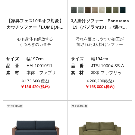
【家具フェス10％オフ対象】
3人掛けソファー「Panorama
カウチソファー「LUME(ルー
19（パノラマ19）」/選べる
ミー)」
座り心地/カバーリング
心も身体も解放する
汚れを落としやすい加工が
サイズ
幅197cm
サイズ
幅194cm
品 番
HAL10010/11
品 番
JTSL10004-3S-A
素 材
本体：ファブリック(布)/フレーム・脚部：ウッド
素 材
本体:ファブリック(布)/脚:ウッドorメタル
￥173,800(税込)
￥200,200(税込)
￥156,420 (税込)
￥168,000 (税込)