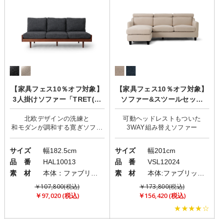
【家具フェス10％オフ対象】
【家具フェス10％オフ対象】
3人掛けソファー「TRET(ト
ソファー&スツールセット
レット)」
「Moln(モルン)」/組み替え機
北欧デザインの洗練と
可動ヘッドレストもついた
能
和モダンが調和する寛ぎソファ
サイズ
幅182.5cm
サイズ
幅201cm
品 番
HAL10013
品 番
VSL12024
素 材
本体：ファブリック(布)/フレーム・脚部：ウッド
素 材
本体:ファブリック(布)/脚:ウッド
￥107,800(税込)
￥173,800(税込)
￥97,020 (税込)
￥156,420 (税込)
★★★★☆