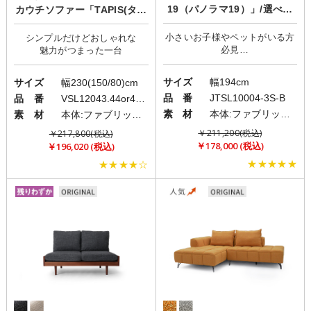
19（パノラマ19）」/選べる
カウチソファー「TAPIS(タピ
座り心地/カバーリング
ス)」
小さいお子様やペットがいる方
シンプルだけどおしゃれな
必見
引っ掻きに強い3人掛けソファ
サイズ
幅194cm
サイズ
幅230(150/80)cm
品 番
JTSL10004-3S-B
品 番
VSL12043.44or45.46
素 材
本体:ファブリック(布)/脚:ウッドorメタル
素 材
本体:ファブリック(布)/脚:スチール
￥211,200(税込)
￥217,800(税込)
￥178,000 (税込)
￥196,020 (税込)
★★★★★
★★★★☆