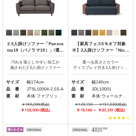
2.5人掛けソファー「Panora
【家具フェス5％オフ対象
ma19（パノラマ19）」/選べ
※】2人掛けソファー「Nicol
る座り心地/カバーリング
e(ニコール)」/ウッドフレー
汚れを落としやすい加工が
選べる高さとカラー
ム
ディスプレイ付き2人掛けソフ
サイズ
幅174cm
サイズ
幅140cm
品 番
JTSL10004-2.5S-A
品 番
JDL10001
素 材
本体:ファブリック(布)/脚:ウッドorメタル
素 材
本体:ウォールナット突板・オーク突板/クッション:ファブリック(布)
￥189,200(税込)
￥139,150 ～ ￥151,030(税込)
￥158,000 (税込)
￥78,166 ～ ￥83,391 (税込)
★★★★☆