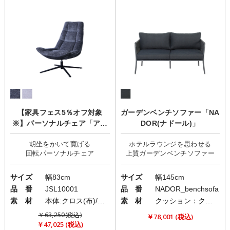
【家具フェス5％オフ対象
ガーデンベンチソファー「NA
※】パーソナルチェア「アル
DOR(ナドール)」
テマ」
胡坐をかいて寛げる
ホテルラウンジを思わせる
サイズ
幅83cm
サイズ
幅145cm
品 番
JSL10001
品 番
NADOR_benchsofa
素 材
本体:クロス(布)/脚部:スチール
素 材
クッション：クロス/フレーム：スチール/ロープ：ポリエステル
￥63,250(税込)
￥78,001 (税込)
￥47,025 (税込)