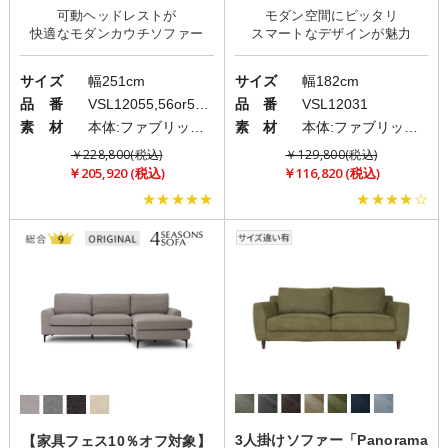
可動ヘッドレストが
モダン空間にピッタリ
サイズ
幅251cm
サイズ
幅182cm
品 番
VSL12055,56or57,58
品 番
VSL12031
素 材
本体:ファブリック(布)/脚:スチール
素 材
本体:ファブリック(布)/脚:スチール
￥228,800(税込)
￥129,800(税込)
￥205,920 (税込)
￥116,820 (税込)
★★★★★
★★★★☆
3人掛けソファー「Panorama
【家具フェス10％オフ対象】