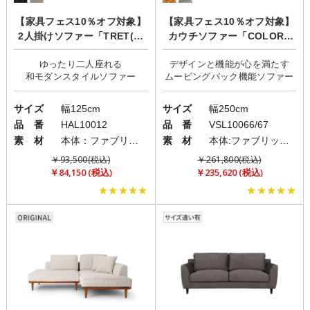
【家具フェス10％オフ対象】
【家具フェス10％オフ対象】
2人掛けソファー「TRET(ト
カウチソファー「COLORE
レット)」
(コローレ)」
ゆったり二人座れる
デザインと機能が心を満たす
サイズ
幅125cm
サイズ
幅250cm
品 番
HAL10012
品 番
VSL10066/67
素 材
本体：ファブリック(布)/フレーム・脚部：ウッド
素 材
本体:ファブリック(布)/脚:ステンレス
￥93,500(税込)
￥261,800(税込)
￥84,150 (税込)
￥235,620 (税込)
★★★★★
★★★★★