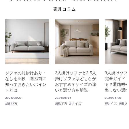
家具コラム
ソファの肘掛けあり・
2人掛けソファと2.5人
3人掛けソフ
なしを比較！選ぶ前に
掛けソファはどちらが
完全ガイド
知っておきたいポイン
おすすめ？サイズの違
る？通路幅
トとは
いと選び方を解説
悔しない選
2026/06/20
2026/06/15
2026/06/05
選び方
選び方
サイズ
サイズ
搬入