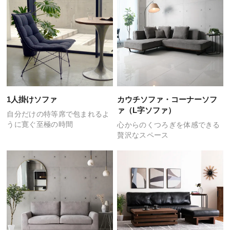
1人掛けソファ
カウチソファ・
コーナーソフ
ァ（L字ソファ）
自分だけの特等席で包まれるよ
うに
寛ぐ至極の時間
心からのくつろぎを体感できる
贅沢なスペース