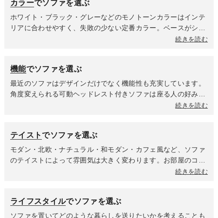
カラー
でソファを選ぶ
は高級感があり、耐久性や汚れの手入れのしやすさに優れてい
ます。しっかりメンテナンスすることで長く愛用していただけ
ホワイト・ブラック・グレーなどのモノトーンカラーはインテ
ます。
リアに合わせやすく、失敗の少ない定番カラー。ベースがシン
プルなのでクッションなどで柄や色味を加えてアレンジを楽し
続きを読む
めるのも魅力の一つ。一方、グリーン・ブルー・レッド・イエ
ローといったアクセントカラーはお部屋の雰囲気を一気に華や
機能
でソファを選ぶ
かにしてくれます。壁や床の色との相性を意識しながら、お部
屋全体のバランスを考えて選びましょう。
最近のソファはデザインだけでなく機能性も充実しています。
角度変えられる可動ヘッドレスト付きソファは座る人の好みの
合わせて調整でき、使わない時は倒して見た目の印象がスッキ
続きを読む
リと出来るのがお客様から選ばれているポイント。背もたれを
前後に動かして座面を広げられるムービングバックソファは特
テイスト
でソファを選ぶ
に人気です。普段寝転んで寛ぐことが多い方に支持されてお
り、来客時のベッドとしてや小さいお子様のお昼寝場所として
モダン・北欧・ナチュラル・和モダン・カフェ風など、ソファ
も活用されています。さらに、カバーが取り外して洗えるカバ
のテイストによって雰囲気は大きく変わります。お部屋のコン
ーリングソファや、L字の向きを自由に変更したりスツール・
セプトに合わせたソファをまず選ぶことで全体の雰囲気が決ま
続きを読む
オットマンとして切り離したりとライフスタイルの変化に合わ
り、その後にテーブルやチェア、収納家具をコーディネートし
せられる組み換えタイプなど、ライフスタイルに合わせて選べ
ていくことで統一感のある空間に。照明やラグなどのインテリ
ライフスタイル
でソファを選ぶ
る機能が豊富です。
ア雑貨も一緒に考えると、より完成度の高いおしゃれなリビン
グに仕上がります。
ソファを置いてどのような暮らしを送りたいかを考えることも