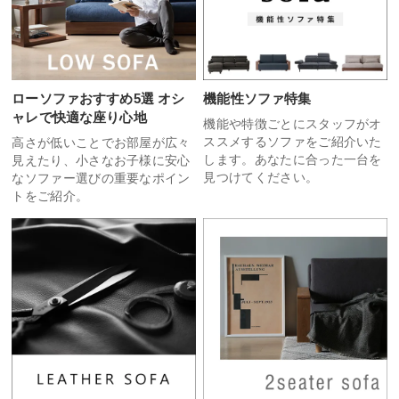
ローソファおすすめ5選 オシ
機能性ソファ特集
ャレで快適な座り心地
機能や特徴ごとにスタッフがオ
ススメするソファをご紹介いた
高さが低いことでお部屋が広々
します。あなたに合った一台を
見えたり、小さなお子様に安心
見つけてください。
なソファー選びの重要なポイン
トをご紹介。