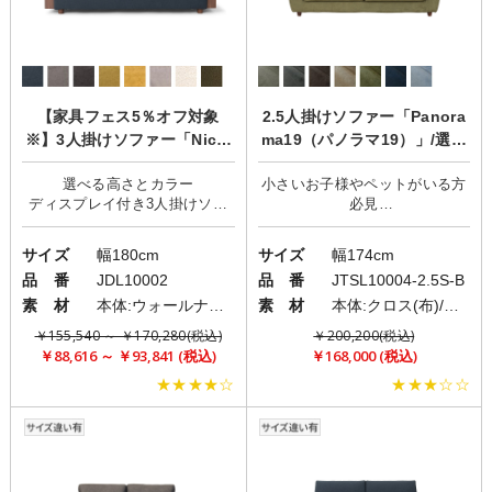
【家具フェス5％オフ対象
2.5人掛けソファー「Panora
※】3人掛けソファー「Nicol
ma19（パノラマ19）」/選べ
e(ニコール)」/ウッドフレー
る座り心地/カバーリング
選べる高さとカラー
小さいお子様やペットがいる方
ム
ディスプレイ付き3人掛けソフ
必見
引っ掻きに強い2.5人掛けソファ
サイズ
幅180cm
サイズ
幅174cm
品 番
JDL10002
品 番
JTSL10004-2.5S-B
素 材
本体:ウォールナット突板・オーク突板/クッション:ファブリック(布)
素 材
本体:クロス(布)/脚:ウッドorメタル
￥155,540 ～ ￥170,280(税込)
￥200,200(税込)
￥88,616 ～ ￥93,841 (税込)
￥168,000 (税込)
★★★★☆
★★★☆☆