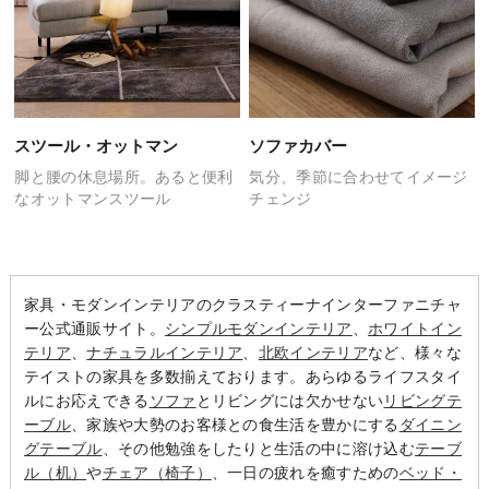
スツール・オットマン
ソファカバー
脚と腰の休息場所。
あると便利
気分、季節に合わせて
イメージ
なオットマンスツール
チェンジ
家具・モダンインテリアのクラスティーナインターファニチャ
ー公式通販サイト。
シンプルモダンインテリア
、
ホワイトイン
テリア
、
ナチュラルインテリア
、
北欧インテリア
など、様々な
テイストの家具を多数揃えております。あらゆるライフスタイ
ルにお応えできる
ソファ
とリビングには欠かせない
リビングテ
ーブル
、家族や大勢のお客様との食生活を豊かにする
ダイニン
グテーブル
、その他勉強をしたりと生活の中に溶け込む
テーブ
ル（机）
や
チェア（椅子）
、一日の疲れを癒すための
ベッド・