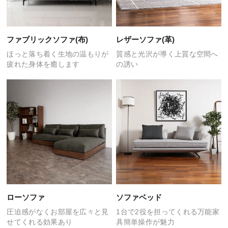
ファブリックソファ(布)
レザーソファ(革)
ほっと落ち着く生地の温もりが
質感と光沢が導く
上質な空間へ
疲れた身体を癒します
の誘い
ローソファ
ソファベッド
圧迫感がなくお部屋を広々と
見
1台で2役を担ってくれる
万能家
せてくれる効果あり
具簡単操作が魅力