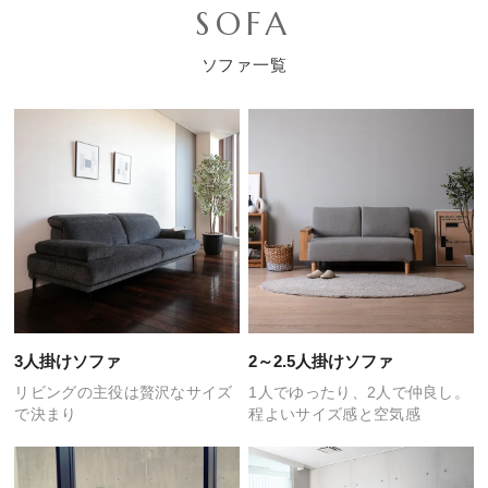
SOFA
ソファ一覧
3人掛けソファ
2～2.5人掛けソファ
リビングの主役は
贅沢なサイズ
1人でゆったり、2人で仲良し。
で決まり
程よいサイズ感と空気感