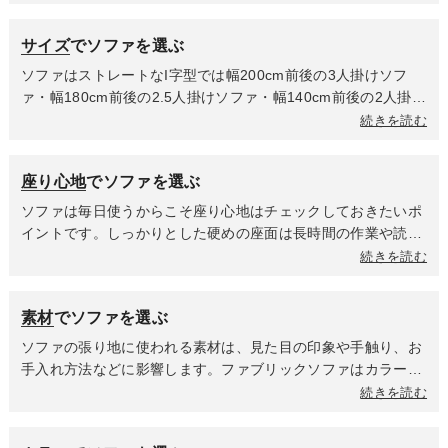
テリアと相性抜群。丸みのあるデザインは優しく温かみのある
雰囲気になるため、ナチュラルや北欧インテリアにおすすめで
サイズ
でソファを選ぶ
す。また本体のデザインだけでなく脚の形や素材によっても印
象は異なるため、周囲のインテリアとの調和を考えながら選ぶ
ソファはストレートなI字型では幅200cm前後の3人掛けソフ
のがポイントです。
ァ・幅180cm前後の2.5人掛けソファ・幅140cm前後の2人掛け
ソファ・幅90cm前後の1人掛けソファ、L字タイプではカウチ
続きを読む
ソファ・コーナーソファ、脚を載せたり腰掛けやテーブルとし
て活躍するスツールといったカテゴリに分類されます。座る人
座り心地
でソファを選ぶ
数に合ったサイズがお部屋の広さやレイアウトに対して無理の
ないソファを選んでいるか確認することが大切です。また、ソ
ソファは毎日使うからこそ座り心地はチェックしておきたいポ
ファの組み立て方法や梱包サイズをチェックし、配置する部屋
イントです。しっかりとした硬めの座面は長時間の作業や読書
までの搬入経路を事前に確認しておくと安心です。
に向き、柔らかめの座面はリラックスや横になってくつろぐと
続きを読む
きに最適。背もたれの高さや奥行きも快適さに影響するので、
座る姿勢や利用シーンに合わせて選びましょう。実際に座れな
素材
でソファを選ぶ
い場合は、座面で使用している素材や内部構造を確認し、商品
説明やレビュー、座り心地を紹介している動画を参考にするの
ソファの張り地に使われる素材は、見た目の印象や手触り、お
もおすすめです。
手入れ方法などに影響します。ファブリックソファはカラーや
デザインの選択肢が豊富で、柔らかな肌触りが魅力。カバーを
続きを読む
取り外して洗えるカバーリングソファは小さなお子様がいるご
家庭やペットを飼われている方におすすめです。レザーソファ