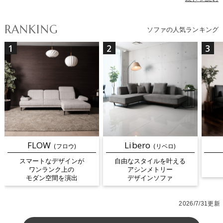
ュアルモデルから、上質素材を採用した20〜25万円以上のハイグ
レードモデルまで幅広く揃っているため、用途や予算に合わせて選
RANKING
ソファの人気ランキング
びやすいのもポイントです。サイズ展開も豊富なため、間取りやラ
イフスタイルに合った一台がきっと見つかります。座り心地も、ふ
1
2
3
んわり身体を受け止める柔らかめのタイプから、弾力がありフィッ
ト感のあるタイプ、姿勢を安定させるめのタイプまで幅広く展開。
座る人が快適に過ごせるよう細部にまでこだわって設計していま
す。素材はファブリックソファやレザーソファから選べ、カラーは
ホワイト・ブラック・グレーのモノトーンカラーから、グリーン・
レッド・イエローなどのアクセントカラーまで幅広く展開。気分に
合わせて着せ替えができるカバーリングソファは、カバーを取り外
して洗えるため長く快適にご使用いただけます。また、デザインは
モダン・北欧・ナチュラル・和モダンなど様々なインテリアテイス
FLOW
Libero
(フロウ)
(リベロ)
トに合わせやすく、暮らしに溶け込むシンプルソファから空間を格
スマートなデザインが
自由なスタイルを叶える
上げするおしゃれなデザインソファまで多彩なラインナップでお届
ワンランク上の
アシンメトリー
けしています。さらに、座る人に合わせて調整できる可動ヘッドレ
モダン空間を演出
デザインソファ
スト付きソファや背もたれを前後に動かしてスペースを広げられる
ムービングバックソファなど、機能性に優れたソファも人気です。
2026/7/31更新
ソファはお部屋の雰囲気を決める主役アイテム。デザイン性・座り
心地・機能性を兼ね備えたクラスティーナのソファで、住まいに合