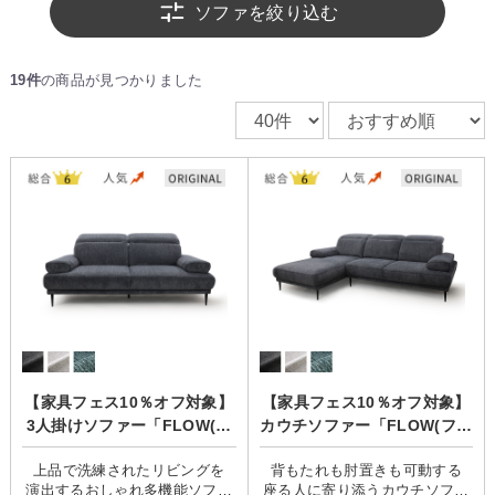
った理想のリビング空間づくりを始めてみませんか？
ソファを絞り込む
19件
の商品が見つかりました
【家具フェス10％オフ対象】
【家具フェス10％オフ対象】
3人掛けソファー「FLOW(フ
カウチソファー「FLOW(フロ
ロウ)」
ウ)」
上品で洗練されたリビングを
背もたれも肘置きも可動する
演出するおしゃれ多機能ソファ
座る人に寄り添うカウチソファ